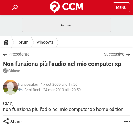
MENU
HOME
COVID-19
GAMING
GUIDE
Forum
Windows
INTRATTENIMENTO
ANDROID
COVID-19
GAMING
DOWNLOAD
Precedente
Successivo
iOS
WINDOWS 10
INTRATTENIMENTO
ANDROID
Non funziona più l'audio nel mio computer xp
INSTAGRAM
COVID-19
WHATSAPP
GAMING
FORUM
iOS
WINDOWS 10
Chiuso
TIKTOK
INTRATTENIMENTO
FACEBOOK
ANDROID
INSTAGRAM
COVID-19
WHATSAPP
GAMING
GLOSSARIO
HARDWARE
iOS
francosales
- 17 set 2009 alle 17:20
WINDOWS 10
TIKTOK
INTRATTENIMENTO
FACEBOOK
ANDROID
Beni Bani -
24 mar 2010 alle 20:59
INSTAGRAM
COVID-19
WHATSAPP
GAMING
HARDWARE
iOS
WINDOWS 10
Ciao,
TIKTOK
INTRATTENIMENTO
FACEBOOK
ANDROID
non funziona più l'adio nel mio computer xp home edition
INSTAGRAM
WHATSAPP
HARDWARE
iOS
WINDOWS 10
TIKTOK
FACEBOOK
Share
INSTAGRAM
WHATSAPP
HARDWARE