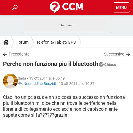
MENU
HOME
COVID-19
GAMING
GUIDE
Forum
Telefonia/Tablet/GPS
INTRATTENIMENTO
ANDROID
COVID-19
GAMING
DOWNLOAD
Precedente
Successivo
iOS
WINDOWS 10
INTRATTENIMENTO
ANDROID
Perche non funziona piu il bluetooth
INSTAGRAM
COVID-19
WHATSAPP
GAMING
Chiuso
FORUM
iOS
WINDOWS 10
TIKTOK
INTRATTENIMENTO
FACEBOOK
ANDROID
dada
- 13 ott 2011 alle 05:49
INSTAGRAM
COVID-19
WHATSAPP
GAMING
GLOSSARIO
Noureddine Bouzidi
-
13 ott 2011 alle 10:37
HARDWARE
iOS
WINDOWS 10
TIKTOK
INTRATTENIMENTO
FACEBOOK
ANDROID
INSTAGRAM
COVID-19
WHATSAPP
GAMING
Ciao, ho un pc asus e nn so cosa sa successo nn funziona
HARDWARE
iOS
WINDOWS 10
piu il bluetooth mi dice che nn trova le periferiche nella
TIKTOK
INTRATTENIMENTO
FACEBOOK
ANDROID
libreria di collegamento ecc ecc e non ci capisco niente
INSTAGRAM
WHATSAPP
sapete come si fa??????grazie
HARDWARE
iOS
WINDOWS 10
TIKTOK
FACEBOOK
INSTAGRAM
WHATSAPP
HARDWARE