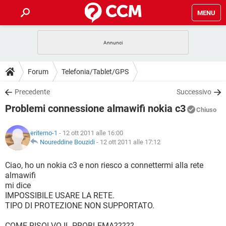
MENU
HOME
COVID-19
GAMING
GUIDE
Forum
Telefonia/Tablet/GPS
INTRATTENIMENTO
ANDROID
COVID-19
GAMING
DOWNLOAD
Precedente
Successivo
iOS
WINDOWS 10
INTRATTENIMENTO
ANDROID
Problemi connessione almawifi nokia c3
INSTAGRAM
COVID-19
WHATSAPP
GAMING
Chiuso
FORUM
iOS
WINDOWS 10
TIKTOK
INTRATTENIMENTO
FACEBOOK
ANDROID
eriterno-1
- 12 ott 2011 alle 16:00
INSTAGRAM
COVID-19
WHATSAPP
GAMING
GLOSSARIO
Noureddine Bouzidi
-
12 ott 2011 alle 17:12
HARDWARE
iOS
WINDOWS 10
TIKTOK
INTRATTENIMENTO
FACEBOOK
ANDROID
INSTAGRAM
COVID-19
WHATSAPP
GAMING
Ciao, ho un nokia c3 e non riesco a connettermi alla rete
HARDWARE
iOS
WINDOWS 10
almawifi
TIKTOK
INTRATTENIMENTO
FACEBOOK
ANDROID
mi dice
INSTAGRAM
WHATSAPP
IMPOSSIBILE USARE LA RETE.
HARDWARE
iOS
WINDOWS 10
TIKTOK
FACEBOOK
TIPO DI PROTEZIONE NON SUPPORTATO.
INSTAGRAM
WHATSAPP
HARDWARE
COME RISOLVO IL PROBLEMA?????