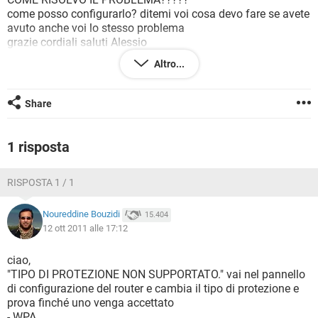
TIKTOK
FACEBOOK
come posso configurarlo? ditemi voi cosa devo fare se avete
avuto anche voi lo stesso problema
HARDWARE
grazie cordiali saluti Alessio
Altro...
Share
1 risposta
RISPOSTA 1 / 1
Noureddine Bouzidi
15.404
12 ott 2011 alle 17:12
ciao,
"TIPO DI PROTEZIONE NON SUPPORTATO." vai nel pannello
di configurazione del router e cambia il tipo di protezione e
prova finché uno venga accettato
- WPA