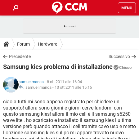
MENU
HOME
COVID-19
GAMING
GUIDE
Forum
Hardware
INTRATTENIMENTO
ANDROID
COVID-19
GAMING
DOWNLOAD
Precedente
Successivo
iOS
WINDOWS 10
INTRATTENIMENTO
ANDROID
Samsung kies problema di installazione
INSTAGRAM
COVID-19
WHATSAPP
GAMING
Chiuso
FORUM
iOS
WINDOWS 10
TIKTOK
INTRATTENIMENTO
FACEBOOK
ANDROID
samue.manca
- 8 ott 2011 alle 16:04
INSTAGRAM
COVID-19
WHATSAPP
GAMING
GLOSSARIO
samuel.manca -
13 ott 2011 alle 15:15
HARDWARE
iOS
WINDOWS 10
TIKTOK
INTRATTENIMENTO
FACEBOOK
ANDROID
INSTAGRAM
COVID-19
WHATSAPP
GAMING
ciao a tutti mi sono appena registrato per chiedere un
HARDWARE
iOS
WINDOWS 10
supporto! allora sono giorni e giorni cervellandomi con
TIKTOK
INTRATTENIMENTO
FACEBOOK
ANDROID
questo samsung kies! allora il mio cell è il samsung s5250
INSTAGRAM
WHATSAPP
wave lite.. ho scaricato e installato il samsung kies l ultima
HARDWARE
iOS
WINDOWS 10
TIKTOK
FACEBOOK
versione però quando attacco il cell tramite cavo usb e metto
INSTAGRAM
WHATSAPP
l opzione samsung kies sul pc mi appare trovato nuovo
HARDWARE
hardware e mi chiede di installare.. dopo che lo installo mi