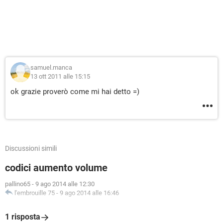
samuel.manca
13 ott 2011 alle 15:15
ok grazie proverò come mi hai detto =)
Discussioni simili
codici aumento volume
pallino65
-
9 ago 2014 alle 12:30
l'embrouille 75
-
9 ago 2014 alle 16:46
1 risposta