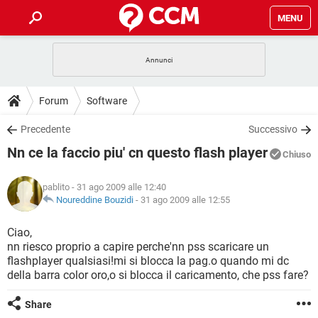
MENU
HOME
COVID-19
GAMING
GUIDE
Forum
Software
INTRATTENIMENTO
ANDROID
COVID-19
GAMING
DOWNLOAD
Precedente
Successivo
iOS
WINDOWS 10
INTRATTENIMENTO
ANDROID
Nn ce la faccio piu' cn questo flash player
INSTAGRAM
COVID-19
WHATSAPP
GAMING
Chiuso
FORUM
iOS
WINDOWS 10
TIKTOK
INTRATTENIMENTO
FACEBOOK
ANDROID
pablito
- 31 ago 2009 alle 12:40
INSTAGRAM
COVID-19
WHATSAPP
GAMING
GLOSSARIO
Noureddine Bouzidi
-
31 ago 2009 alle 12:55
HARDWARE
iOS
WINDOWS 10
TIKTOK
INTRATTENIMENTO
FACEBOOK
ANDROID
INSTAGRAM
COVID-19
WHATSAPP
GAMING
Ciao,
HARDWARE
iOS
WINDOWS 10
nn riesco proprio a capire perche'nn pss scaricare un
TIKTOK
INTRATTENIMENTO
FACEBOOK
ANDROID
flashplayer qualsiasi!mi si blocca la pag.o quando mi dc
INSTAGRAM
WHATSAPP
della barra color oro,o si blocca il caricamento, che pss fare?
HARDWARE
iOS
WINDOWS 10
TIKTOK
FACEBOOK
INSTAGRAM
WHATSAPP
Share
HARDWARE