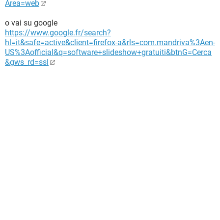
Area=web
o vai su google
https://www.google.fr/search?
hl=it&safe=active&client=firefox-a&rls=com.mandriva%3Aen-
US%3Aofficial&q=software+slideshow+gratuiti&btnG=Cerca
&gws_rd=ssl