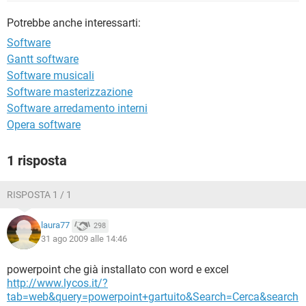
TIKTOK
FACEBOOK
Potrebbe anche interessarti:
HARDWARE
Software
Gantt software
Software musicali
Software masterizzazione
Software arredamento interni
Opera software
1 risposta
RISPOSTA 1 / 1
laura77
298
31 ago 2009 alle 14:46
powerpoint che già installato con word e excel
http://www.lycos.it/?
tab=web&query=powerpoint+gartuito&Search=Cerca&search