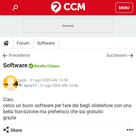
MENU
HOME
COVID-19
GAMING
GUIDE
Forum
Software
INTRATTENIMENTO
ANDROID
COVID-19
GAMING
DOWNLOAD
Precedente
Successivo
iOS
WINDOWS 10
INTRATTENIMENTO
ANDROID
Software
INSTAGRAM
COVID-19
WHATSAPP
GAMING
Risolto
/Chiuso
FORUM
iOS
WINDOWS 10
TIKTOK
INTRATTENIMENTO
FACEBOOK
ANDROID
gags
- 31 ago 2009 alle 14:34
INSTAGRAM
COVID-19
WHATSAPP
GAMING
GLOSSARIO
laura77
-
31 ago 2009 alle 14:46
HARDWARE
iOS
WINDOWS 10
TIKTOK
INTRATTENIMENTO
FACEBOOK
ANDROID
INSTAGRAM
COVID-19
WHATSAPP
GAMING
Ciao,
HARDWARE
iOS
WINDOWS 10
cerco un buon software per fare dei begli slideshow con una
TIKTOK
INTRATTENIMENTO
FACEBOOK
ANDROID
bella transizione ma preferisco che sia gratuito
INSTAGRAM
WHATSAPP
grazie
HARDWARE
iOS
WINDOWS 10
TIKTOK
FACEBOOK
INSTAGRAM
WHATSAPP
Share
HARDWARE