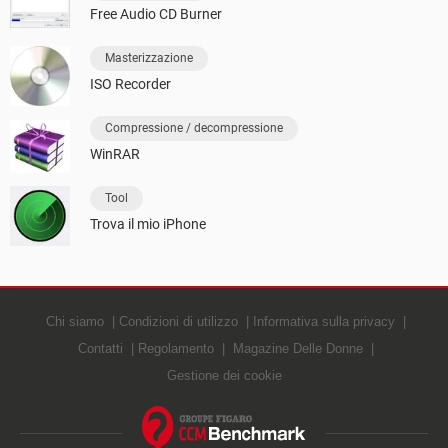
Free Audio CD Burner
Masterizzazione
ISO Recorder
Compressione / decompressione
WinRAR
Tool
Trova il mio iPhone
Chi siamo
Condizioni di utilizzo
Informativa sulla privacy
Contatti
Regolamento
Magazine Delle Donne
Gestione dei cookie