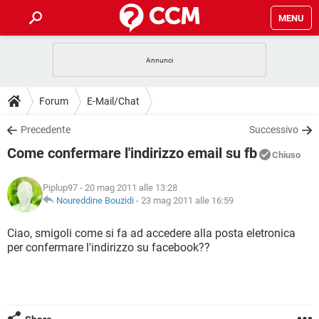
MENU
HOME
COVID-19
GAMING
GUIDE
Forum
E-Mail/Chat
INTRATTENIMENTO
ANDROID
COVID-19
GAMING
DOWNLOAD
Precedente
Successivo
iOS
WINDOWS 10
INTRATTENIMENTO
ANDROID
Come confermare l'indirizzo email su fb
INSTAGRAM
COVID-19
WHATSAPP
GAMING
Chiuso
FORUM
iOS
WINDOWS 10
TIKTOK
INTRATTENIMENTO
FACEBOOK
ANDROID
Piplup97
- 20 mag 2011 alle 13:28
INSTAGRAM
COVID-19
WHATSAPP
GAMING
GLOSSARIO
Noureddine Bouzidi
-
23 mag 2011 alle 16:59
HARDWARE
iOS
WINDOWS 10
TIKTOK
INTRATTENIMENTO
FACEBOOK
ANDROID
INSTAGRAM
COVID-19
WHATSAPP
GAMING
Ciao, smigoli come si fa ad accedere alla posta eletronica
HARDWARE
iOS
WINDOWS 10
per confermare l'indirizzo su facebook??
TIKTOK
INTRATTENIMENTO
FACEBOOK
ANDROID
INSTAGRAM
WHATSAPP
HARDWARE
iOS
WINDOWS 10
TIKTOK
FACEBOOK
INSTAGRAM
WHATSAPP
HARDWARE