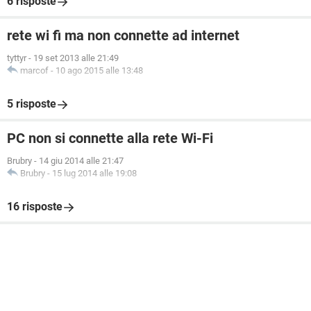
6 risposte
rete wi fi ma non connette ad internet
tyttyr
-
19 set 2013 alle 21:49
marcof
-
10 ago 2015 alle 13:48
5 risposte
PC non si connette alla rete Wi-Fi
Brubry
-
14 giu 2014 alle 21:47
Brubry
-
15 lug 2014 alle 19:08
16 risposte