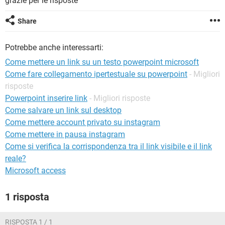
grazie per le risposte
TIKTOK
FACEBOOK
HARDWARE
Share
Potrebbe anche interessarti:
Come mettere un link su un testo powerpoint microsoft
Come fare collegamento ipertestuale su powerpoint
- Migliori
risposte
Powerpoint inserire link
- Migliori risposte
Come salvare un link sul desktop
Come mettere account privato su instagram
Come mettere in pausa instagram
Come si verifica la corrispondenza tra il link visibile e il link
reale?
Microsoft access
1 risposta
RISPOSTA 1 / 1