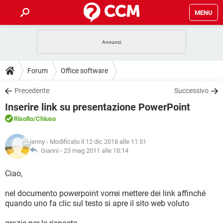
MENU
HOME
COVID-19
GAMING
GUIDE
Forum
Office software
INTRATTENIMENTO
ANDROID
COVID-19
GAMING
DOWNLOAD
Precedente
Successivo
iOS
WINDOWS 10
INTRATTENIMENTO
ANDROID
Inserire link su presentazione PowerPoint
INSTAGRAM
COVID-19
WHATSAPP
GAMING
FORUM
iOS
WINDOWS 10
Risolto
/Chiuso
TIKTOK
INTRATTENIMENTO
FACEBOOK
ANDROID
INSTAGRAM
COVID-19
WHATSAPP
GAMING
GLOSSARIO
HARDWARE
iOS
jenny
- Modificato il 12 dic 2018 alle 11:51
WINDOWS 10
TIKTOK
INTRATTENIMENTO
FACEBOOK
ANDROID
Gianni -
23 mag 2011 alle 18:14
INSTAGRAM
COVID-19
WHATSAPP
GAMING
HARDWARE
iOS
WINDOWS 10
Ciao,
TIKTOK
INTRATTENIMENTO
FACEBOOK
ANDROID
INSTAGRAM
WHATSAPP
nel documento powerpoint vorrei mettere dei link affinché
HARDWARE
iOS
WINDOWS 10
TIKTOK
FACEBOOK
quando uno fa clic sul testo si apre il sito web voluto
INSTAGRAM
WHATSAPP
HARDWARE