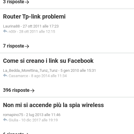
3 risposte
Router Tp-link problemi
Laurina88
-
27 ott 2011 alle 17:23
n00r
-
28 ott 2011 alle 12:15
7 risposte
Come si creano i link su Facebook
La_Bedda_Morettina_Tunz_Tunz
-
5 gen 2010 alle 15:31
Casamarce
-
8 ago 2014 alle 11:34
396 risposte
Non mi si accende più la spia wireless
romapino75
-
2 lug 2013 alle 11:46
Giulia
-
10 dic 2017 alle 19:19