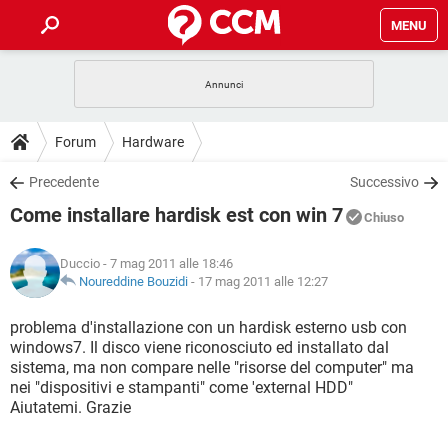
MENU
HOME
COVID-19
GAMING
GUIDE
Forum
Hardware
INTRATTENIMENTO
ANDROID
COVID-19
GAMING
DOWNLOAD
Precedente
Successivo
iOS
WINDOWS 10
INTRATTENIMENTO
ANDROID
Come installare hardisk est con win 7
INSTAGRAM
COVID-19
WHATSAPP
GAMING
Chiuso
FORUM
iOS
WINDOWS 10
TIKTOK
INTRATTENIMENTO
FACEBOOK
ANDROID
Duccio
- 7 mag 2011 alle 18:46
INSTAGRAM
COVID-19
WHATSAPP
GAMING
GLOSSARIO
Noureddine Bouzidi
-
17 mag 2011 alle 12:27
HARDWARE
iOS
WINDOWS 10
TIKTOK
INTRATTENIMENTO
FACEBOOK
ANDROID
INSTAGRAM
COVID-19
WHATSAPP
GAMING
problema d'installazione con un hardisk esterno usb con
HARDWARE
iOS
WINDOWS 10
windows7. Il disco viene riconosciuto ed installato dal
TIKTOK
INTRATTENIMENTO
FACEBOOK
ANDROID
sistema, ma non compare nelle "risorse del computer" ma
INSTAGRAM
WHATSAPP
nei "dispositivi e stampanti" come 'external HDD"
HARDWARE
iOS
WINDOWS 10
TIKTOK
FACEBOOK
Aiutatemi. Grazie
INSTAGRAM
WHATSAPP
HARDWARE