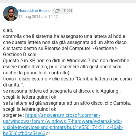
Noureddine Bouzidi
15.404
17 mag 2011 alle 12:27
ciao,
controlla che il sistema ha assegnato una lettera al hdd e
che questa lettera non sia già assegnata ad un altro disco.
clic tasto destro su Risorse del Computer > Gestione >
Gestione Dischi
(questo è in XP, non so dirti in Windows 7 ma non dovrebbe
essere molto diverso, puoi accedere alla gestione dischi
anche da pannello di controllo)
trova il disco esterno > clic destro "Cambia lettera o percorso
di unità..":
se nessuna lettera ed assegnata al disco, clic Aggiungi,
scegli la lettera quindi ok
se la lettera ed già assegnata ad un altro disco, clic Cambia,
scegli la lettera quindi ok
sorgente :
https://answers.microsoft.com/en-
us/windows/forum/windows_7-hardware/external-hdd-
visible-in-devices-and-printers-but/4e550174-511c-46ab-
be55-6cfb0ce54e63