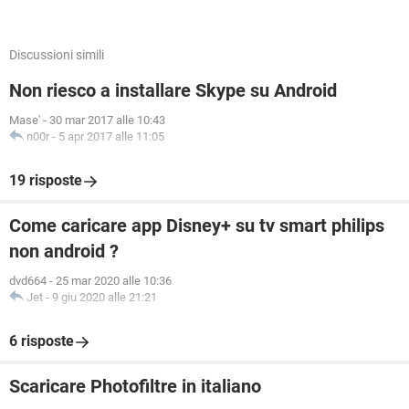
Discussioni simili
Non riesco a installare Skype su Android
Mase'
-
30 mar 2017 alle 10:43
n00r
-
5 apr 2017 alle 11:05
19 risposte
Come caricare app Disney+ su tv smart philips
non android ?
dvd664
-
25 mar 2020 alle 10:36
Jet
-
9 giu 2020 alle 21:21
6 risposte
Scaricare Photofiltre in italiano