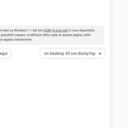
 firmato su Windows 7 » dal sito
CCM
(
it.ccm.net
) è reso disponibile
È possibile copiare, modificare delle copie di questa pagina, nelle
nota appaia chiaramente.
segui
Un Desktop 3D con BumpTop