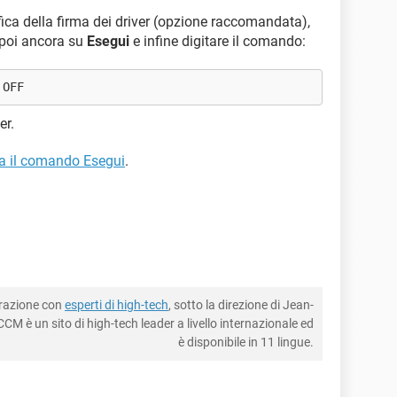
ifica della firma dei driver (opzione raccomandata),
poi ancora su
Esegui
e infine digitare il comando:
 OFF
er.
za il comando Esegui
.
borazione con
esperti di high-tech
, sotto la direzione di Jean-
CM è un sito di high-tech leader a livello internazionale ed
è disponibile in 11 lingue.