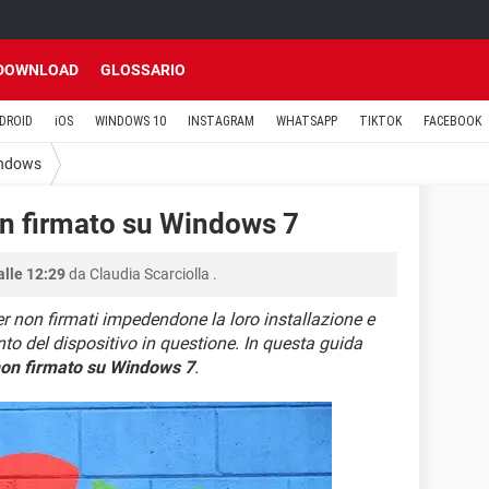
DOWNLOAD
GLOSSARIO
DROID
iOS
WINDOWS 10
INSTAGRAM
WHATSAPP
TIKTOK
FACEBOOK
ndows
non firmato su Windows 7
alle 12:29
da
Claudia Scarciolla
.
er non firmati impedendone la loro installazione e
o del dispositivo in questione. In questa guida
 non firmato su Windows 7
.