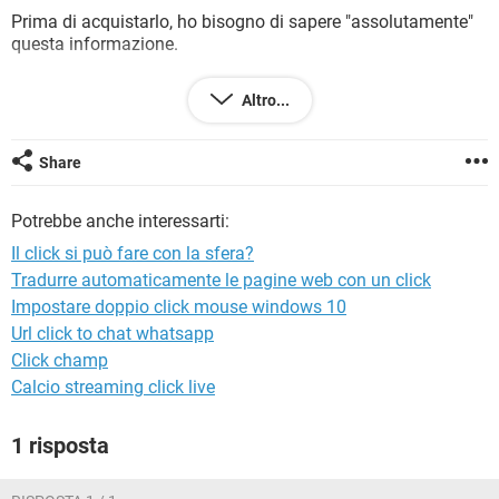
TIKTOK
FACEBOOK
Prima di acquistarlo, ho bisogno di sapere "assolutamente"
questa informazione.
HARDWARE
Qualcuno di voi che a già un trackball, mi potrebbe
Altro...
rispondere?
Grazie.
Share
Ciao a tutti.
Potrebbe anche interessarti:
Il click si può fare con la sfera?
Tradurre automaticamente le pagine web con un click
Impostare doppio click mouse windows 10
Url click to chat whatsapp
Click champ
Calcio streaming click live
1 risposta