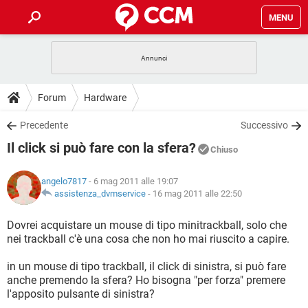
MENU
HOME
COVID-19
GAMING
GUIDE
Forum
Hardware
INTRATTENIMENTO
ANDROID
COVID-19
GAMING
DOWNLOAD
Precedente
Successivo
iOS
WINDOWS 10
INTRATTENIMENTO
ANDROID
Il click si può fare con la sfera?
INSTAGRAM
COVID-19
WHATSAPP
GAMING
Chiuso
FORUM
iOS
WINDOWS 10
TIKTOK
INTRATTENIMENTO
FACEBOOK
ANDROID
angelo7817
- 6 mag 2011 alle 19:07
INSTAGRAM
COVID-19
WHATSAPP
GAMING
GLOSSARIO
assistenza_dvmservice
-
16 mag 2011 alle 22:50
HARDWARE
iOS
WINDOWS 10
TIKTOK
INTRATTENIMENTO
FACEBOOK
ANDROID
INSTAGRAM
COVID-19
WHATSAPP
GAMING
Dovrei acquistare un mouse di tipo minitrackball, solo che
HARDWARE
iOS
WINDOWS 10
nei trackball c'è una cosa che non ho mai riuscito a capire.
TIKTOK
INTRATTENIMENTO
FACEBOOK
ANDROID
INSTAGRAM
WHATSAPP
in un mouse di tipo trackball, il click di sinistra, si può fare
HARDWARE
iOS
WINDOWS 10
TIKTOK
FACEBOOK
anche premendo la sfera? Ho bisogna "per forza" premere
INSTAGRAM
WHATSAPP
l'apposito pulsante di sinistra?
HARDWARE