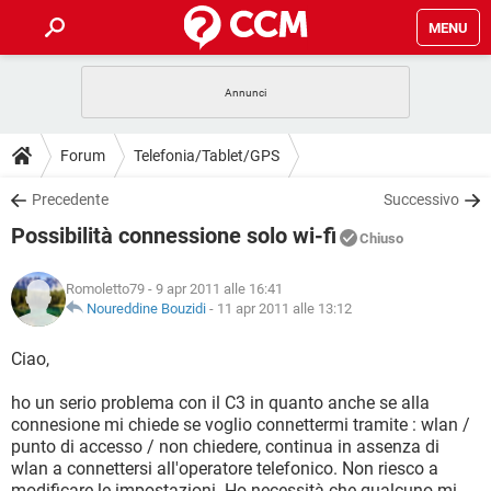
MENU
HOME
COVID-19
GAMING
GUIDE
Forum
Telefonia/Tablet/GPS
INTRATTENIMENTO
ANDROID
COVID-19
GAMING
DOWNLOAD
Precedente
Successivo
iOS
WINDOWS 10
INTRATTENIMENTO
ANDROID
Possibilità connessione solo wi-fi
INSTAGRAM
COVID-19
WHATSAPP
GAMING
Chiuso
FORUM
iOS
WINDOWS 10
TIKTOK
INTRATTENIMENTO
FACEBOOK
ANDROID
Romoletto79
- 9 apr 2011 alle 16:41
INSTAGRAM
COVID-19
WHATSAPP
GAMING
GLOSSARIO
Noureddine Bouzidi
-
11 apr 2011 alle 13:12
HARDWARE
iOS
WINDOWS 10
TIKTOK
INTRATTENIMENTO
FACEBOOK
ANDROID
INSTAGRAM
COVID-19
WHATSAPP
GAMING
Ciao,
HARDWARE
iOS
WINDOWS 10
TIKTOK
INTRATTENIMENTO
FACEBOOK
ANDROID
ho un serio problema con il C3 in quanto anche se alla
INSTAGRAM
WHATSAPP
connesione mi chiede se voglio connettermi tramite : wlan /
HARDWARE
iOS
WINDOWS 10
TIKTOK
FACEBOOK
punto di accesso / non chiedere, continua in assenza di
INSTAGRAM
WHATSAPP
wlan a connettersi all'operatore telefonico. Non riesco a
HARDWARE
modificare le impostazioni. Ho necessità che qualcuno mi