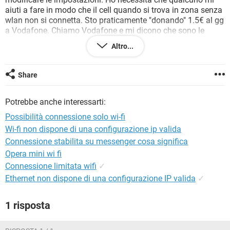
TIKTOK
FACEBOOK
aiuti a fare in modo che il cell quando si trova in zona senza
wlan non si connetta. Sto praticamente "donando" 1.5€ al gg
HARDWARE
a Vodafone. Chiamo Vodafone e mi dicono che sono le
impostazioni del cell. Contatto Nokia (tramite mail) e mi
Altro...
dicono di portarlo in centro assistenza. Sono and al centro
assistenza e me l'hanno prima privato TOTALMENTE della
possibilità di connettermi in qualsiasi modo e quando
Share
gliel'ho riportato me l'hanno restituito cosi come ce l'ho ora...
Help help help. Premetto che ho visto in questo forum che ci
Potrebbe anche interessarti:
sono molti con lo stesso problema e fatto cosi come è
scritto ma continua decurtarmi soldi.
Possibilità connessione solo wi-fi
Wi-fi non dispone di una configurazione ip valida
Connessione stabilita su messenger cosa significa
Opera mini wi fi
Connessione limitata wifi
✓
Ethernet non dispone di una configurazione IP valida
✓
1 risposta