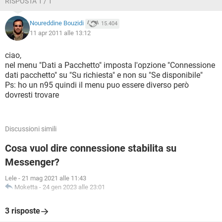
RISPOSTA 1 / 1
Noureddine Bouzidi
15.404
11 apr 2011 alle 13:12
ciao,
nel menu "Dati a Pacchetto" imposta l'opzione "Connessione
dati pacchetto" su "Su richiesta" e non su "Se disponibile"
Ps: ho un n95 quindi il menu puo essere diverso però
dovresti trovare
Discussioni simili
Cosa vuol dire connessione stabilita su
Messenger?
Lele
-
21 mag 2021 alle 11:43
Moketta
-
24 gen 2023 alle 23:01
3 risposte