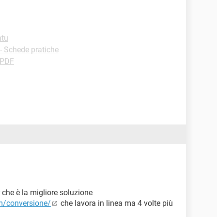
ntu
 - Schede pratiche
 PDF
che è la migliore soluzione
m/conversione/
che lavora in linea ma 4 volte più