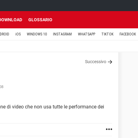
DOWNLOAD
GLOSSARIO
DROID
iOS
WINDOWS 10
INSTAGRAM
WHATSAPP
TIKTOK
FACEBOOK
Successivo
08
one di video che non usa tutte le performance dei