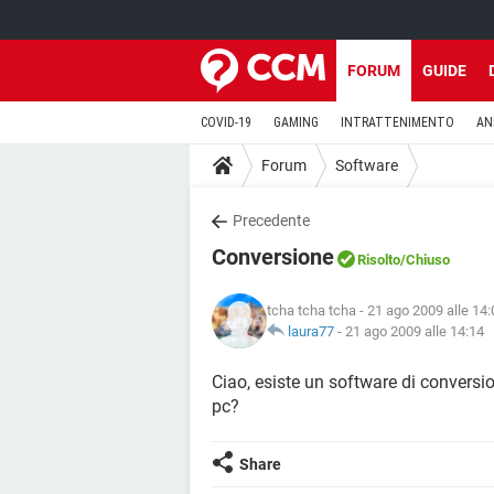
FORUM
GUIDE
COVID-19
GAMING
INTRATTENIMENTO
AN
Forum
Software
Precedente
Conversione
Risolto
/Chiuso
tcha tcha tcha
- 21 ago 2009 alle 14:
laura77
-
21 ago 2009 alle 14:14
Ciao, esiste un software di conversi
pc?
Share