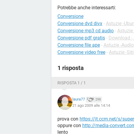
Potrebbe anche interessarti:
Conversione
Conversione dvd divx
-
Astuzie -Ubu
Conversione mp3 cd audio
-
Astuzie
Conversione pdf gratis
-
Download -
Conversione file ape
-
Astuzie -Audio
Conversione video free
-
Astuzie -Siti
1 risposta
RISPOSTA 1 / 1
laura77
298
21 ago 2009 alle 14:14
prova con
https://it.ccm.net/s/super
oppure con
http://media-convert.co
lento