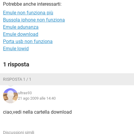
TIKTOK
FACEBOOK
Potrebbe anche interessarti:
Emule non funziona più
HARDWARE
Bussola iphone non funziona
Emule adunanza
Emule download
Porta usb non funziona
Emule lowid
1 risposta
RISPOSTA 1 / 1
ultras93
21 ago 2009 alle 14:40
ciao,vedi nella cartella download
Discussioni simili