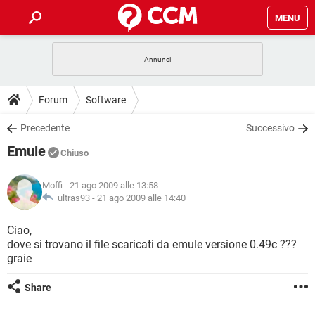
MENU
HOME
COVID-19
GAMING
GUIDE
Forum
Software
INTRATTENIMENTO
ANDROID
COVID-19
GAMING
DOWNLOAD
Precedente
Successivo
iOS
WINDOWS 10
INTRATTENIMENTO
ANDROID
Emule
INSTAGRAM
COVID-19
WHATSAPP
GAMING
Chiuso
FORUM
iOS
WINDOWS 10
TIKTOK
INTRATTENIMENTO
FACEBOOK
ANDROID
Moffi
- 21 ago 2009 alle 13:58
INSTAGRAM
COVID-19
WHATSAPP
GAMING
GLOSSARIO
ultras93 -
21 ago 2009 alle 14:40
HARDWARE
iOS
WINDOWS 10
TIKTOK
INTRATTENIMENTO
FACEBOOK
ANDROID
INSTAGRAM
COVID-19
WHATSAPP
GAMING
Ciao,
HARDWARE
iOS
WINDOWS 10
dove si trovano il file scaricati da emule versione 0.49c ???
TIKTOK
INTRATTENIMENTO
FACEBOOK
ANDROID
graie
INSTAGRAM
WHATSAPP
HARDWARE
iOS
WINDOWS 10
TIKTOK
FACEBOOK
Share
INSTAGRAM
WHATSAPP
HARDWARE