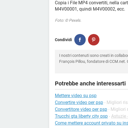
Copia i File MP4 convertiti, nella 
M4V00001, quindi M4V00002, ecc.
Foto: © Pexels.
Condividi
I nostri contenuti sono creati in colla
François Pillou, fondatore di CCM.net. C
Potrebbe anche interessarti
Mettere video su psp
Convertire video per psp
- Migliori ri
Convertitore video per psp
- Migliori
Trucchi gta liberty city psp
-
Astuzie 
Come mettere account privato su i