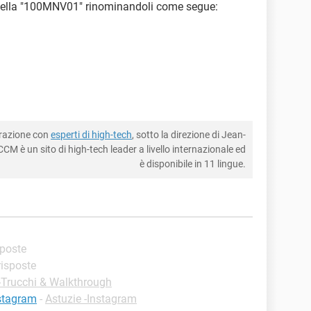
cartella "100MNV01" rinominandoli come segue:
borazione con
esperti di high-tech
, sotto la direzione di Jean-
CM è un sito di high-tech leader a livello internazionale ed
è disponibile in 11 lingue.
sposte
 risposte
-Trucchi & Walkthrough
nstagram
-
Astuzie -Instagram