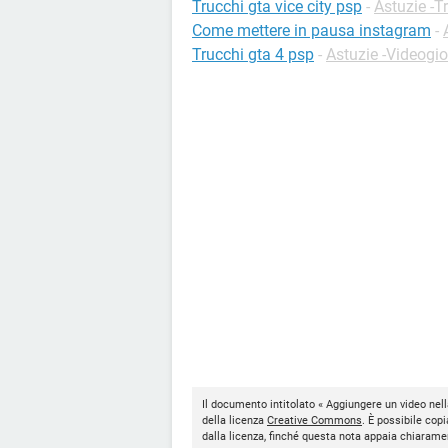
Trucchi gta vice city psp
-
Astuzie -T
Come mettere in pausa instagram
-
Trucchi gta 4 psp
-
Astuzie -Videogio
Il documento intitolato « Aggiungere un video nel
della licenza
Creative Commons
. È possibile copi
dalla licenza, finché questa nota appaia chiarame