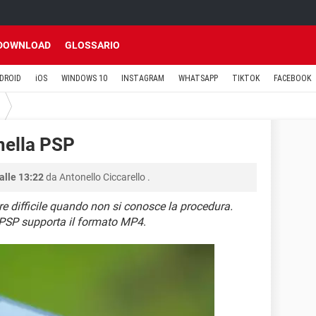
DOWNLOAD
GLOSSARIO
DROID
iOS
WINDOWS 10
INSTAGRAM
WHATSAPP
TIKTOK
FACEBOOK
nella PSP
alle 13:22
da
Antonello Ciccarello
.
e difficile quando non si conosce la procedura.
a PSP supporta il formato MP4
.