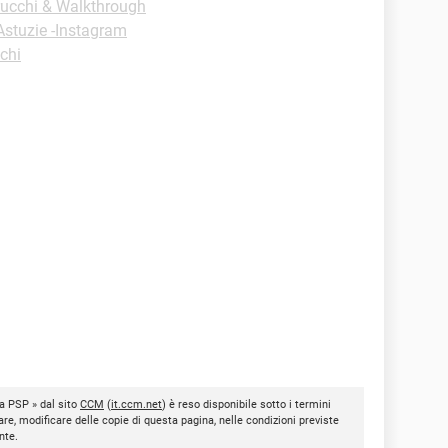
rucchi & Walkthrough
Astuzie -Instagram
chi
la PSP » dal sito
CCM
(
it.ccm.net
) è reso disponibile sotto i termini
are, modificare delle copie di questa pagina, nelle condizioni previste
nte.