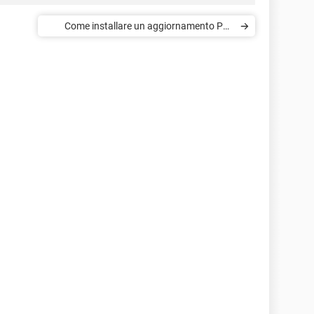
Come installare un aggiornamento PS4
senza connessione internet