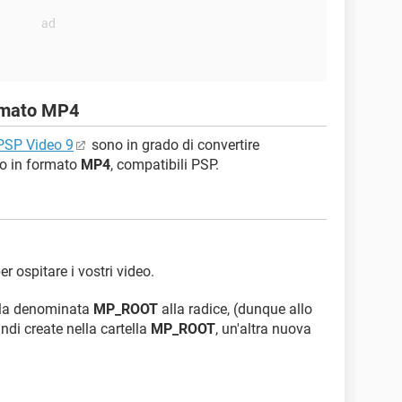
ormato MP4
PSP Video 9
sono in grado di convertire
eo in formato
MP4
, compatibili PSP.
r ospitare i vostri video.
ella denominata
MP_ROOT
alla radice, (dunque allo
indi create nella cartella
MP_ROOT
, un'altra nuova