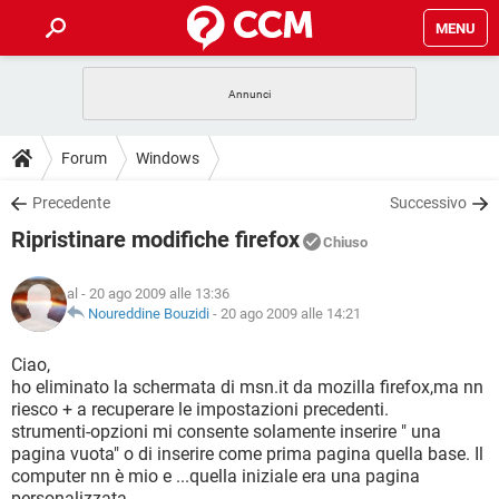
MENU
HOME
COVID-19
GAMING
GUIDE
Forum
Windows
INTRATTENIMENTO
ANDROID
COVID-19
GAMING
DOWNLOAD
Precedente
Successivo
iOS
WINDOWS 10
INTRATTENIMENTO
ANDROID
Ripristinare modifiche firefox
INSTAGRAM
COVID-19
WHATSAPP
GAMING
Chiuso
FORUM
iOS
WINDOWS 10
TIKTOK
INTRATTENIMENTO
FACEBOOK
ANDROID
al
- 20 ago 2009 alle 13:36
INSTAGRAM
COVID-19
WHATSAPP
GAMING
GLOSSARIO
Noureddine Bouzidi
-
20 ago 2009 alle 14:21
HARDWARE
iOS
WINDOWS 10
TIKTOK
INTRATTENIMENTO
FACEBOOK
ANDROID
INSTAGRAM
COVID-19
WHATSAPP
GAMING
Ciao,
HARDWARE
iOS
WINDOWS 10
ho eliminato la schermata di msn.it da mozilla firefox,ma nn
TIKTOK
INTRATTENIMENTO
FACEBOOK
ANDROID
riesco + a recuperare le impostazioni precedenti.
INSTAGRAM
WHATSAPP
strumenti-opzioni mi consente solamente inserire " una
HARDWARE
iOS
WINDOWS 10
TIKTOK
FACEBOOK
pagina vuota" o di inserire come prima pagina quella base. Il
INSTAGRAM
WHATSAPP
computer nn è mio e ...quella iniziale era una pagina
HARDWARE
personalizzata ...