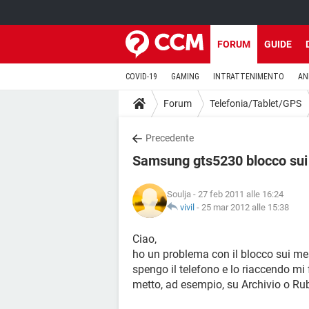
FORUM
GUIDE
COVID-19
GAMING
INTRATTENIMENTO
AN
Forum
Telefonia/Tablet/GPS
Precedente
Samsung gts5230 blocco su
Soulja
- 27 feb 2011 alle 16:24
vivil
-
25 mar 2012 alle 15:38
Ciao,
ho un problema con il blocco sui m
spengo il telefono e lo riaccendo mi 
metto, ad esempio, su Archivio o Rub