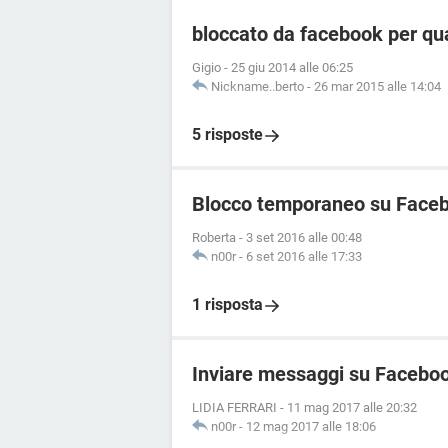
bloccato da facebook per qu
Gigio
-
25 giu 2014 alle 06:25
Nickname..berto
-
26 mar 2015 alle 14:04
5 risposte
Blocco temporaneo su Faceb
Roberta
-
3 set 2016 alle 00:48
n00r
-
6 set 2016 alle 17:33
1 risposta
Inviare messaggi su Facebo
LIDIA FERRARI
-
11 mag 2017 alle 20:32
n00r
-
12 mag 2017 alle 18:06