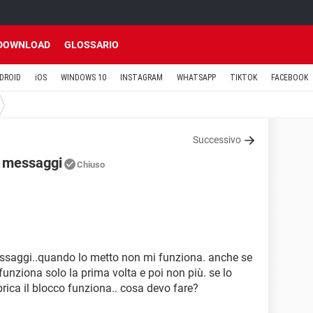
DOWNLOAD
GLOSSARIO
DROID
iOS
WINDOWS 10
INSTAGRAM
WHATSAPP
TIKTOK
FACEBOOK
Successivo
i messaggi
Chiuso
essaggi..quando lo metto non mi funziona. anche se
funziona solo la prima volta e poi non più. se lo
rica il blocco funziona.. cosa devo fare?