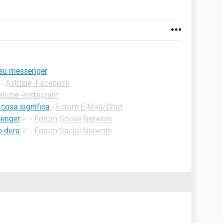
 su messenger
-
Astuzie -Facebook
stuzie -Instagram
cosa significa
-
Forum E-Mail/Chat
senger
✓
-
Forum Social Network
o dura
✓
-
Forum Social Network