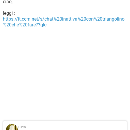
ciao,
leggi :
https://it.ccm.net/s/chat%20inattiva%20con%20triangolino
%20che%20fare??qlc
Luca