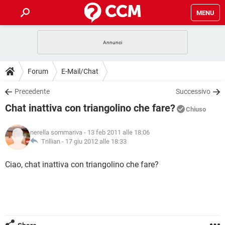
MENU
HOME
COVID-19
GAMING
GUIDE
Forum
E-Mail/Chat
INTRATTENIMENTO
ANDROID
COVID-19
GAMING
DOWNLOAD
Precedente
Successivo
iOS
WINDOWS 10
INTRATTENIMENTO
ANDROID
Chat inattiva con triangolino che fare?
INSTAGRAM
COVID-19
WHATSAPP
GAMING
Chiuso
FORUM
iOS
WINDOWS 10
TIKTOK
INTRATTENIMENTO
FACEBOOK
ANDROID
nerella sommariva
- 13 feb 2011 alle 18:06
INSTAGRAM
COVID-19
WHATSAPP
GAMING
GLOSSARIO
Trillian -
17 giu 2012 alle 18:33
HARDWARE
iOS
WINDOWS 10
TIKTOK
INTRATTENIMENTO
FACEBOOK
ANDROID
INSTAGRAM
COVID-19
WHATSAPP
GAMING
Ciao, chat inattiva con triangolino che fare?
HARDWARE
iOS
WINDOWS 10
TIKTOK
INTRATTENIMENTO
FACEBOOK
ANDROID
INSTAGRAM
WHATSAPP
HARDWARE
iOS
WINDOWS 10
TIKTOK
FACEBOOK
INSTAGRAM
WHATSAPP
HARDWARE