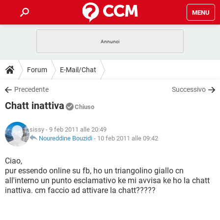
MENU
HOME
COVID-19
GAMING
GUIDE
Forum
E-Mail/Chat
INTRATTENIMENTO
ANDROID
COVID-19
GAMING
DOWNLOAD
Precedente
Successivo
iOS
WINDOWS 10
INTRATTENIMENTO
ANDROID
Chatt inattiva
INSTAGRAM
COVID-19
WHATSAPP
GAMING
Chiuso
FORUM
iOS
WINDOWS 10
TIKTOK
INTRATTENIMENTO
FACEBOOK
ANDROID
sissy
- 9 feb 2011 alle 20:49
INSTAGRAM
COVID-19
WHATSAPP
GAMING
GLOSSARIO
Noureddine Bouzidi
-
10 feb 2011 alle 09:42
HARDWARE
iOS
WINDOWS 10
TIKTOK
INTRATTENIMENTO
FACEBOOK
ANDROID
INSTAGRAM
COVID-19
WHATSAPP
GAMING
Ciao,
HARDWARE
iOS
WINDOWS 10
pur essendo online su fb, ho un triangolino giallo cn
TIKTOK
INTRATTENIMENTO
FACEBOOK
ANDROID
all'interno un punto esclamativo ke mi avvisa ke ho la chatt
INSTAGRAM
WHATSAPP
inattiva. cm faccio ad attivare la chatt?????
HARDWARE
iOS
WINDOWS 10
TIKTOK
FACEBOOK
INSTAGRAM
WHATSAPP
HARDWARE