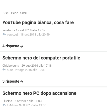
Discussioni simili
YouTube pagina bianca, cosa fare
veretout
-
17 set 2018 alle 17:37
veretout
-
18 set 2018 alle 20:49
4 risposte
Schermo nero del computer portatile
Chiabologna
-
29 ago 2016 alle 17:18
n00r
-
29 ago 2016 alle 19:33
3 risposte
Schermo nero PC dopo accensione
EliMina
-
6 ott 2017 alle 11:03
EliMina
-
9 ott 2017 alle 19:36