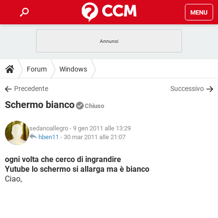
MENU
HOME
COVID-19
GAMING
GUIDE
Forum
Windows
INTRATTENIMENTO
ANDROID
COVID-19
GAMING
DOWNLOAD
Precedente
Successivo
iOS
WINDOWS 10
INTRATTENIMENTO
ANDROID
Schermo bianco
INSTAGRAM
COVID-19
WHATSAPP
GAMING
Chiuso
FORUM
iOS
WINDOWS 10
TIKTOK
INTRATTENIMENTO
FACEBOOK
ANDROID
sedanoallegro
- 9 gen 2011 alle 13:29
INSTAGRAM
COVID-19
WHATSAPP
GAMING
GLOSSARIO
hben11
-
30 mar 2011 alle 21:07
HARDWARE
iOS
WINDOWS 10
TIKTOK
INTRATTENIMENTO
FACEBOOK
ANDROID
INSTAGRAM
COVID-19
WHATSAPP
GAMING
ogni volta che cerco di ingrandire
HARDWARE
iOS
WINDOWS 10
Yutube lo schermo si allarga ma è bianco
TIKTOK
INTRATTENIMENTO
FACEBOOK
ANDROID
Ciao,
INSTAGRAM
WHATSAPP
HARDWARE
iOS
WINDOWS 10
TIKTOK
FACEBOOK
INSTAGRAM
WHATSAPP
HARDWARE