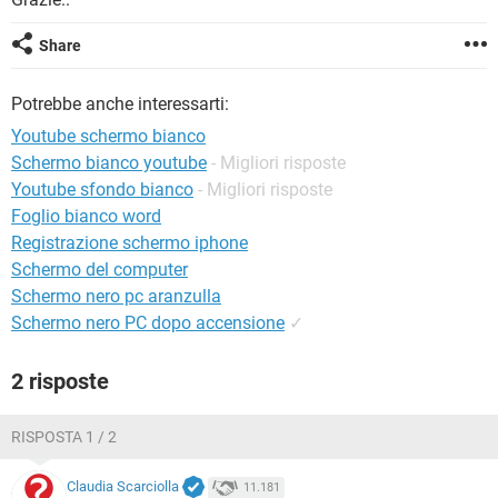
TIKTOK
FACEBOOK
HARDWARE
Share
Potrebbe anche interessarti:
Youtube schermo bianco
Schermo bianco youtube
- Migliori risposte
Youtube sfondo bianco
- Migliori risposte
Foglio bianco word
Registrazione schermo iphone
Schermo del computer
Schermo nero pc aranzulla
Schermo nero PC dopo accensione
✓
2 risposte
RISPOSTA 1 / 2
Claudia Scarciolla
11.181