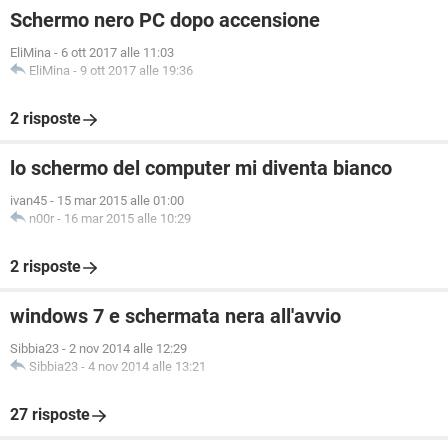
Schermo nero PC dopo accensione
EliMina
-
6 ott 2017 alle 11:03
EliMina
-
9 ott 2017 alle 19:36
2 risposte
lo schermo del computer mi diventa bianco
ivan45
-
15 mar 2015 alle 01:00
n00r
-
16 mar 2015 alle 10:29
2 risposte
windows 7 e schermata nera all'avvio
Sibbia23
-
2 nov 2014 alle 12:29
Sibbia23
-
4 nov 2014 alle 13:21
27 risposte