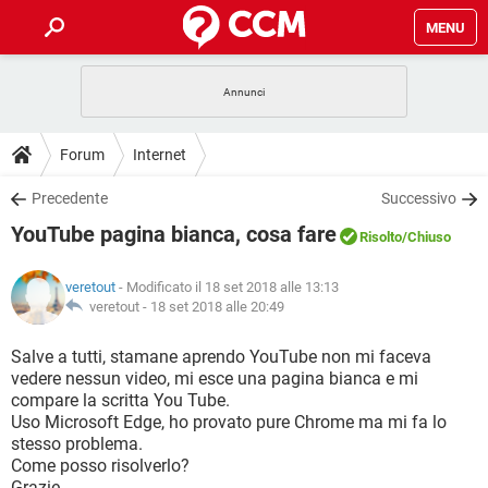
MENU
HOME
COVID-19
GAMING
GUIDE
Forum
Internet
INTRATTENIMENTO
ANDROID
COVID-19
GAMING
DOWNLOAD
Precedente
Successivo
iOS
WINDOWS 10
INTRATTENIMENTO
ANDROID
YouTube pagina bianca, cosa fare
INSTAGRAM
COVID-19
WHATSAPP
GAMING
Risolto
/Chiuso
FORUM
iOS
WINDOWS 10
TIKTOK
INTRATTENIMENTO
FACEBOOK
ANDROID
veretout
- Modificato il 18 set 2018 alle 13:13
INSTAGRAM
COVID-19
WHATSAPP
GAMING
GLOSSARIO
veretout -
18 set 2018 alle 20:49
HARDWARE
iOS
WINDOWS 10
TIKTOK
INTRATTENIMENTO
FACEBOOK
ANDROID
INSTAGRAM
COVID-19
WHATSAPP
GAMING
Salve a tutti, stamane aprendo YouTube non mi faceva
HARDWARE
iOS
WINDOWS 10
vedere nessun video, mi esce una pagina bianca e mi
TIKTOK
INTRATTENIMENTO
FACEBOOK
ANDROID
compare la scritta You Tube.
INSTAGRAM
WHATSAPP
Uso Microsoft Edge, ho provato pure Chrome ma mi fa lo
HARDWARE
iOS
WINDOWS 10
TIKTOK
FACEBOOK
stesso problema.
INSTAGRAM
WHATSAPP
Come posso risolverlo?
HARDWARE
Grazie..