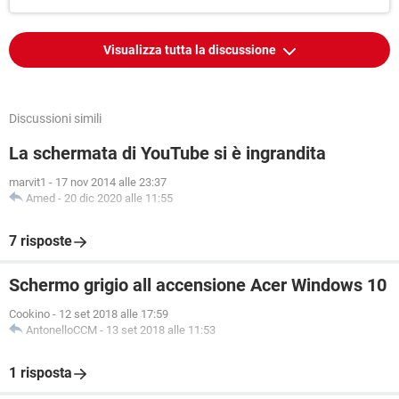
Visualizza tutta la discussione
Discussioni simili
La schermata di YouTube si è ingrandita
marvit1
-
17 nov 2014 alle 23:37
Amed
-
20 dic 2020 alle 11:55
7 risposte
Schermo grigio all accensione Acer Windows 10
Cookino
-
12 set 2018 alle 17:59
AntonelloCCM
-
13 set 2018 alle 11:53
1 risposta