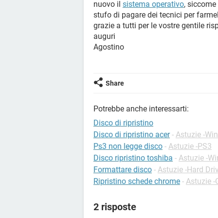
nuovo il
sistema operativo
, siccome
stufo di pagare dei tecnici per farmel
grazie a tutti per le vostre gentile ri
auguri
Agostino
Share
Potrebbe anche interessarti:
Disco di ripristino
Disco di ripristino acer
-
Astuzie -Wi
Ps3 non legge disco
-
Astuzie -PS3
Disco ripristino toshiba
-
Astuzie -W
Formattare disco
-
Astuzie -Hard Dri
Ripristino schede chrome
-
Astuzie 
2 risposte