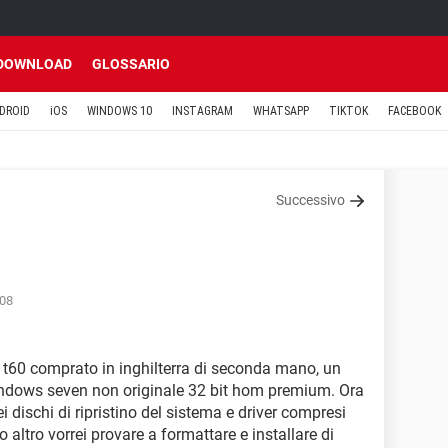
DOWNLOAD
GLOSSARIO
DROID
iOS
WINDOWS 10
INSTAGRAM
WHATSAPP
TIKTOK
FACEBOOK
Successivo
:08
t60 comprato in inghilterra di seconda mano, un
indows seven non originale 32 bit hom premium. Ora
i dischi di ripristino del sistema e driver compresi
o altro vorrei provare a formattare e installare di