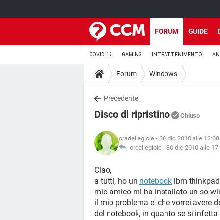
FORUM
GUIDE
COVID-19
GAMING
INTRATTENIMENTO
AN
Forum
Windows
Precedente
Disco di ripristino
Chiuso
oradellegioie
- 30 dic 2010 alle 12:08
ordellegioie -
30 dic 2010 alle 17
Ciao,
a tutti, ho un
notebook
ibm thinkpad 
mio amico mi ha installato un so w
il mio problema e' che vorrei avere de
del notebook, in quanto se si infetta 