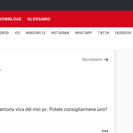
DOWNLOAD
GLOSSARIO
DROID
iOS
WINDOWS 10
INSTAGRAM
WHATSAPP
TIKTOK
FACEBOOK
Successivo
o
memoria viva del mio pc. Potete consigliarmene uno?