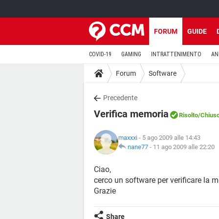
FORUM
GUIDE
COVID-19
GAMING
INTRATTENIMENTO
AN
Forum
Software
Precedente
Verifica memoria
Risolto
/Chius
maxxxi
- 5 ago 2009 alle 14:43
nane77
-
11 ago 2009 alle 22:20
Ciao,
cerco un software per verificare la 
Grazie
Share