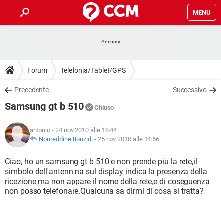
MENU
HOME
COVID-19
GAMING
GUIDE
Forum
Telefonia/Tablet/GPS
INTRATTENIMENTO
ANDROID
COVID-19
GAMING
DOWNLOAD
Precedente
Successivo
iOS
WINDOWS 10
INTRATTENIMENTO
ANDROID
Samsung gt b 510
INSTAGRAM
COVID-19
WHATSAPP
GAMING
Chiuso
FORUM
iOS
WINDOWS 10
TIKTOK
INTRATTENIMENTO
FACEBOOK
ANDROID
antonio
- 24 nov 2010 alle 18:44
INSTAGRAM
COVID-19
WHATSAPP
GAMING
GLOSSARIO
Noureddine Bouzidi
-
25 nov 2010 alle 14:56
HARDWARE
iOS
WINDOWS 10
TIKTOK
INTRATTENIMENTO
FACEBOOK
ANDROID
INSTAGRAM
COVID-19
WHATSAPP
GAMING
Ciao, ho un samsung gt b 510 e non prende piu la rete,il
HARDWARE
iOS
WINDOWS 10
simbolo dell'antennina sul display indica la presenza della
TIKTOK
INTRATTENIMENTO
FACEBOOK
ANDROID
ricezione ma non appare il nome della rete,e di coseguenza
INSTAGRAM
WHATSAPP
non posso telefonare.Qualcuna sa dirmi di cosa si tratta?
HARDWARE
iOS
WINDOWS 10
TIKTOK
FACEBOOK
INSTAGRAM
WHATSAPP
HARDWARE