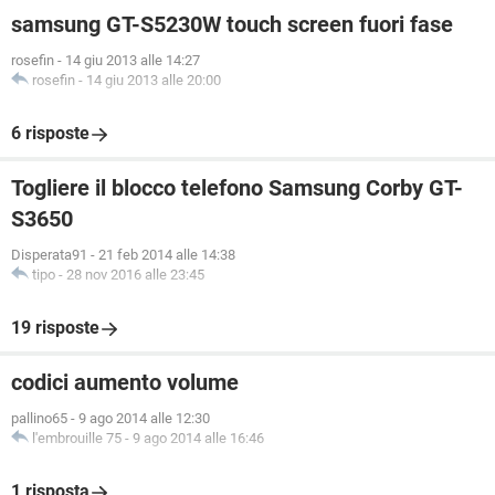
samsung GT-S5230W touch screen fuori fase
rosefin
-
14 giu 2013 alle 14:27
rosefin
-
14 giu 2013 alle 20:00
6 risposte
Togliere il blocco telefono Samsung Corby GT-
S3650
Disperata91
-
21 feb 2014 alle 14:38
tipo
-
28 nov 2016 alle 23:45
19 risposte
codici aumento volume
pallino65
-
9 ago 2014 alle 12:30
l'embrouille 75
-
9 ago 2014 alle 16:46
1 risposta