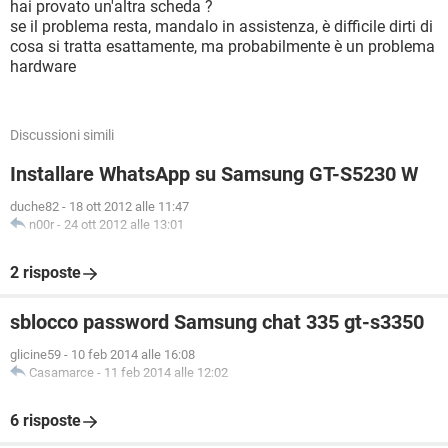
hai provato un'altra scheda ?
se il problema resta, mandalo in assistenza, è difficile dirti di
cosa si tratta esattamente, ma probabilmente è un problema
hardware
Discussioni simili
Installare WhatsApp su Samsung GT-S5230 W
duche82
-
18 ott 2012 alle 11:47
n00r
-
24 ott 2012 alle 13:01
2 risposte
sblocco password Samsung chat 335 gt-s3350
glicine59
-
10 feb 2014 alle 16:08
Casamarce
-
11 feb 2014 alle 12:02
6 risposte