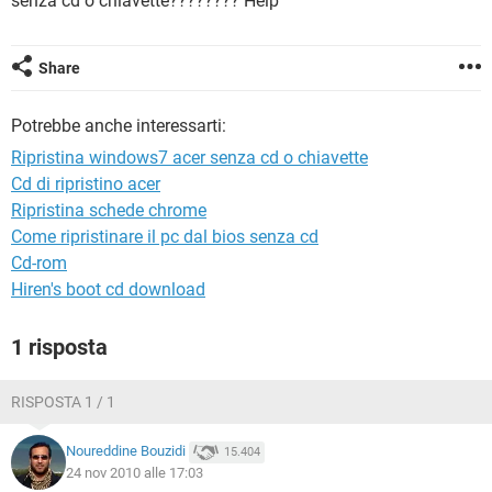
senza cd o chiavette???????? Help
TIKTOK
FACEBOOK
HARDWARE
Share
Potrebbe anche interessarti:
Ripristina windows7 acer senza cd o chiavette
Cd di ripristino acer
Ripristina schede chrome
Come ripristinare il pc dal bios senza cd
Cd-rom
Hiren's boot cd download
1 risposta
RISPOSTA 1 / 1
Noureddine Bouzidi
15.404
24 nov 2010 alle 17:03