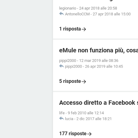
legionario
-
24 apr 2018 alle 20:58
AntonelloCCM
-
27 apr 2018 alle 15:00
1 risposta
eMule non funziona più, cos
pippi2000
-
12 mar 2019 alle 08:36
pippi2000
-
26 apr 2019 alle 10:45
5 risposte
Accesso diretto a Facebook 
life
-
9 feb 2010 alle 12:14
lucia
-
2 dic 2017 alle 18:21
177 risposte