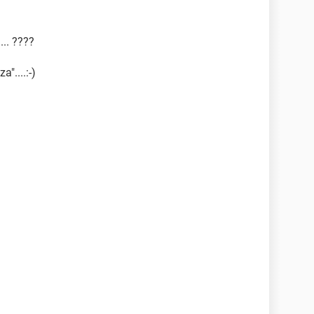
... ????
"....:-)