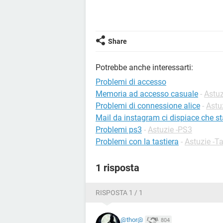
Share
Potrebbe anche interessarti:
Problemi di accesso
Memoria ad accesso casuale
-
Astuz
Problemi di connessione alice
-
Astu
Mail da instagram ci dispiace che st
Problemi ps3
-
Astuzie -PS3
Problemi con la tastiera
-
Astuzie -Ta
1 risposta
RISPOSTA 1 / 1
@thor@
804