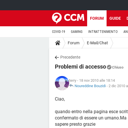
FORUM
GUIDE
COVID-19
GAMING
INTRATTENIMENTO
AN
Forum
E-Mail/Chat
Precedente
Problemi di accesso
Chiuso
terry
- 18 nov 2010 alle 18:14
Noureddine Bouzidi
-
2 dic 2010 a
Ciao,
quando entro nella pagina esce scrit
confermato di essere un umano.Ma che
sapere presto grazie