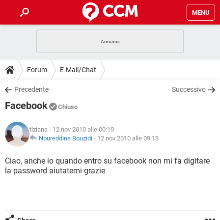
MENU
HOME
COVID-19
GAMING
GUIDE
Forum
E-Mail/Chat
INTRATTENIMENTO
ANDROID
COVID-19
GAMING
DOWNLOAD
Precedente
Successivo
iOS
WINDOWS 10
INTRATTENIMENTO
ANDROID
Facebook
INSTAGRAM
COVID-19
WHATSAPP
GAMING
Chiuso
FORUM
iOS
WINDOWS 10
TIKTOK
INTRATTENIMENTO
FACEBOOK
ANDROID
tiziana
- 12 nov 2010 alle 00:19
INSTAGRAM
COVID-19
WHATSAPP
GAMING
GLOSSARIO
Noureddine Bouzidi
-
12 nov 2010 alle 09:18
HARDWARE
iOS
WINDOWS 10
TIKTOK
INTRATTENIMENTO
FACEBOOK
ANDROID
INSTAGRAM
COVID-19
WHATSAPP
GAMING
Ciao, anche io quando entro su facebook non mi fa digitare
HARDWARE
iOS
WINDOWS 10
la password aiutatemi grazie
TIKTOK
INTRATTENIMENTO
FACEBOOK
ANDROID
INSTAGRAM
WHATSAPP
HARDWARE
iOS
WINDOWS 10
TIKTOK
FACEBOOK
INSTAGRAM
WHATSAPP
HARDWARE