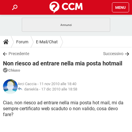
MENU
HOME
COVID-19
GAMING
GUIDE
Forum
E-Mail/Chat
INTRATTENIMENTO
ANDROID
COVID-19
GAMING
DOWNLOAD
Precedente
Successivo
iOS
WINDOWS 10
INTRATTENIMENTO
ANDROID
Non riesco ad entrare nella mia posta hotmail
INSTAGRAM
COVID-19
WHATSAPP
GAMING
FORUM
iOS
WINDOWS 10
Chiuso
TIKTOK
INTRATTENIMENTO
FACEBOOK
ANDROID
INSTAGRAM
COVID-19
WHATSAPP
GAMING
GLOSSARIO
HARDWARE
iOS
Arci Caccia
- 11 nov 2010 alle 18:40
WINDOWS 10
TIKTOK
INTRATTENIMENTO
FACEBOOK
ANDROID
daniekla -
17 dic 2010 alle 18:58
INSTAGRAM
COVID-19
WHATSAPP
GAMING
HARDWARE
iOS
WINDOWS 10
Ciao, non riesco ad entrare nella mia posta hot mail, mi da
TIKTOK
INTRATTENIMENTO
FACEBOOK
ANDROID
sempre certificato web scaduto o non valido, cosa devo
INSTAGRAM
WHATSAPP
fare?
HARDWARE
iOS
WINDOWS 10
TIKTOK
FACEBOOK
INSTAGRAM
WHATSAPP
HARDWARE