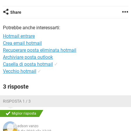
TIKTOK
FACEBOOK
HARDWARE
Share
Potrebbe anche interessarti:
Hotmail entrare
Crea email hotmail
Recuperare posta eliminata hotmail
Archiviare posta outlook
Casella di posta hotmail
✓
Vecchio hotmail
✓
3 risposte
RISPOSTA 1 / 3
Miglior risposta
edson vanzo