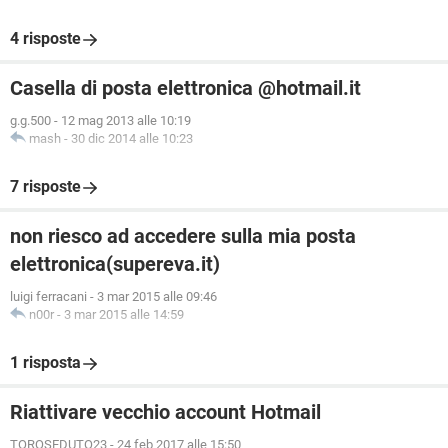
4 risposte
Casella di posta elettronica @hotmail.it
g.g.500
-
12 mag 2013 alle 10:19
mash
-
30 dic 2014 alle 10:23
7 risposte
non riesco ad accedere sulla mia posta
elettronica(supereva.it)
luigi ferracani
-
3 mar 2015 alle 09:46
n00r
-
3 mar 2015 alle 14:59
1 risposta
Riattivare vecchio account Hotmail
TOROSEDUTO23
-
24 feb 2017 alle 15:50