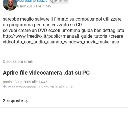
Noureddine Bouzidi
15.404
8 nov 2010 alle 11:46
sarebbe meglio salvare il filmato su computer poi utilizzare
un programma per masterizzarlo su CD
se vuoi creare un DVD eccoti un'ottima guida ben dettagliata
http://www.freedivx.it/public/manuali_guide_tutorial/creare_
videofoto_con_audio_usando_windows_movie_maker.asp
Discussioni simili
Aprire file videocamera .dat su PC
paolo
-
8 lug 2009 alle 14:46
maestropomponi
-
16 nov 2015 alle 20:15
2 risposte