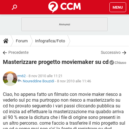
MENU
HOME
COVID-19
GAMING
GUIDE
Forum
Infografica/Foto
INTRATTENIMENTO
ANDROID
COVID-19
GAMING
DOWNLOAD
Precedente
Successivo
iOS
WINDOWS 10
INTRATTENIMENTO
ANDROID
Masterizzare progetto moviemaker su cd
INSTAGRAM
COVID-19
WHATSAPP
GAMING
Chiuso
FORUM
iOS
WINDOWS 10
TIKTOK
INTRATTENIMENTO
FACEBOOK
ANDROID
rrn62
- 8 nov 2010 alle 11:21
INSTAGRAM
COVID-19
WHATSAPP
GAMING
GLOSSARIO
Noureddine Bouzidi
-
8 nov 2010 alle 11:46
HARDWARE
iOS
WINDOWS 10
TIKTOK
INTRATTENIMENTO
FACEBOOK
ANDROID
INSTAGRAM
COVID-19
WHATSAPP
GAMING
Ciao, ho appena fatto un filmato con movie maker riesco a
HARDWARE
iOS
WINDOWS 10
vederlo sul pc ma purtroppo non riesco a masterizzarlo su
TIKTOK
INTRATTENIMENTO
FACEBOOK
ANDROID
cd ho provato seguendo i vari passi cliccando pubblica su
INSTAGRAM
WHATSAPP
cd inizia ad effettuare la masterizzazione ma quabdo arriva
HARDWARE
iOS
WINDOWS 10
TIKTOK
FACEBOOK
al 90 % esce la dicitura che i file di origine sono presenti in
INSTAGRAM
WHATSAPP
un altro percorso. come faccio a trasferire il mio progetto sul
HARDWARE
un cd e come mai non c'e' la fonte di registrare su dvd.