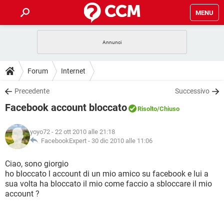
MENU
HOME
COVID-19
GAMING
GUIDE
Forum
Internet
INTRATTENIMENTO
ANDROID
COVID-19
GAMING
DOWNLOAD
Precedente
Successivo
iOS
WINDOWS 10
INTRATTENIMENTO
ANDROID
Facebook account bloccato
INSTAGRAM
COVID-19
WHATSAPP
GAMING
Risolto
/Chiuso
FORUM
iOS
WINDOWS 10
TIKTOK
INTRATTENIMENTO
FACEBOOK
ANDROID
yoyo72
- 22 ott 2010 alle 21:18
INSTAGRAM
COVID-19
WHATSAPP
GAMING
GLOSSARIO
FacebookExpert -
30 dic 2010 alle 11:06
HARDWARE
iOS
WINDOWS 10
TIKTOK
INTRATTENIMENTO
FACEBOOK
ANDROID
INSTAGRAM
COVID-19
WHATSAPP
GAMING
Ciao, sono giorgio
HARDWARE
iOS
WINDOWS 10
ho bloccato l account di un mio amico su facebook e lui a
TIKTOK
INTRATTENIMENTO
FACEBOOK
ANDROID
sua volta ha bloccato il mio come faccio a sbloccare il mio
INSTAGRAM
WHATSAPP
account ?
HARDWARE
iOS
WINDOWS 10
TIKTOK
FACEBOOK
INSTAGRAM
WHATSAPP
HARDWARE