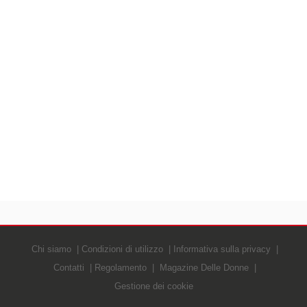
Chi siamo
Condizioni di utilizzo
Informativa sulla privacy
Contatti
Regolamento
Magazine Delle Donne
Gestione dei cookie