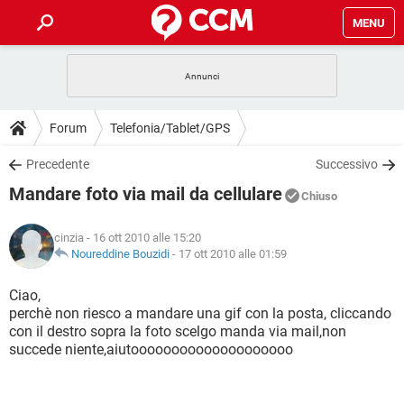
MENU
HOME
COVID-19
GAMING
GUIDE
Forum
Telefonia/Tablet/GPS
INTRATTENIMENTO
ANDROID
COVID-19
GAMING
DOWNLOAD
Precedente
Successivo
iOS
WINDOWS 10
INTRATTENIMENTO
ANDROID
Mandare foto via mail da cellulare
INSTAGRAM
COVID-19
WHATSAPP
GAMING
Chiuso
FORUM
iOS
WINDOWS 10
TIKTOK
INTRATTENIMENTO
FACEBOOK
ANDROID
cinzia
- 16 ott 2010 alle 15:20
INSTAGRAM
COVID-19
WHATSAPP
GAMING
GLOSSARIO
Noureddine Bouzidi
-
17 ott 2010 alle 01:59
HARDWARE
iOS
WINDOWS 10
TIKTOK
INTRATTENIMENTO
FACEBOOK
ANDROID
INSTAGRAM
COVID-19
WHATSAPP
GAMING
Ciao,
HARDWARE
iOS
WINDOWS 10
perchè non riesco a mandare una gif con la posta, cliccando
TIKTOK
INTRATTENIMENTO
FACEBOOK
ANDROID
con il destro sopra la foto scelgo manda via mail,non
INSTAGRAM
WHATSAPP
succede niente,aiutoooooooooooooooooooo
HARDWARE
iOS
WINDOWS 10
TIKTOK
FACEBOOK
INSTAGRAM
WHATSAPP
HARDWARE