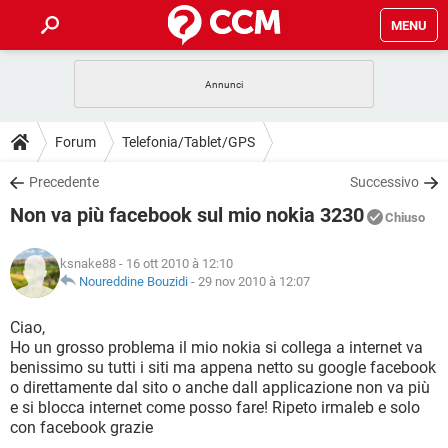
MENU
HOME
COVID-19
GAMING
GUIDE
Forum
Telefonia/Tablet/GPS
INTRATTENIMENTO
ANDROID
COVID-19
GAMING
DOWNLOAD
Precedente
Successivo
iOS
WINDOWS 10
INTRATTENIMENTO
ANDROID
Non va più facebook sul mio nokia 3230
INSTAGRAM
COVID-19
WHATSAPP
GAMING
Chiuso
FORUM
iOS
WINDOWS 10
TIKTOK
INTRATTENIMENTO
FACEBOOK
ANDROID
ksnake88
- 16 ott 2010 à 12:10
INSTAGRAM
COVID-19
WHATSAPP
GAMING
GLOSSARIO
Noureddine Bouzidi
-
29 nov 2010 à 12:07
HARDWARE
iOS
WINDOWS 10
TIKTOK
INTRATTENIMENTO
FACEBOOK
ANDROID
INSTAGRAM
COVID-19
WHATSAPP
GAMING
Ciao,
HARDWARE
iOS
WINDOWS 10
Ho un grosso problema il mio nokia si collega a internet va
TIKTOK
INTRATTENIMENTO
FACEBOOK
ANDROID
benissimo su tutti i siti ma appena netto su google facebook
INSTAGRAM
WHATSAPP
o direttamente dal sito o anche dall applicazione non va più
HARDWARE
iOS
WINDOWS 10
TIKTOK
FACEBOOK
e si blocca internet come posso fare! Ripeto irmaleb e solo
INSTAGRAM
WHATSAPP
con facebook grazie
HARDWARE