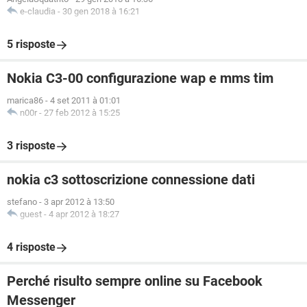
e-claudia
-
30 gen 2018 à 16:21
5 risposte
Nokia C3-00 configurazione wap e mms tim
marica86
-
4 set 2011 à 01:01
n00r
-
27 feb 2012 à 15:25
3 risposte
nokia c3 sottoscrizione connessione dati
stefano
-
3 apr 2012 à 13:50
guest
-
4 apr 2012 à 18:27
4 risposte
Perché risulto sempre online su Facebook
Messenger