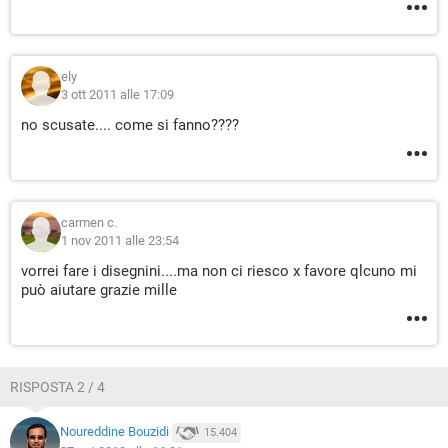
ely
3 ott 2011 alle 17:09
no scusate.... come si fanno????
carmen c.
1 nov 2011 alle 23:54
vorrei fare i disegnini....ma non ci riesco x favore qlcuno mi
può aiutare grazie mille
RISPOSTA 2 / 4
Noureddine Bouzidi
15.404