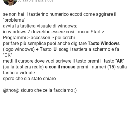
27 set 2010 alle 16:21
se non hai il tastierino numerico eccoti come aggirare il
"problema"
avvia la tastiera visuale di windows:
in windows 7 dovrebbe essere cosi : menu Start >
Programmi > accessori > poi cerchi
per fare più semplice puoi anche digitare
Tasto Windows
(logo windows)
+
Tasto '
U
' scegli tastiera a schermo e fa
"OK"
metti il cursore dove vuoi scrivere il testo premi il tasto
"Alt"
(sulla tastiera reale)
e con il mouse
premi i numeri (
15
) sulla
tastiera virtuale
spero che sia stato chiaro
@thor@ sicuro che ce la facciamo ;)