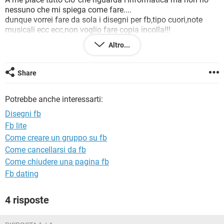
TIKTOK
FACEBOOK
nessuno che mi spiega come fare....
dunque vorrei fare da sola i disegni per fb,tipo cuori,note
HARDWARE
musicali ecc ecc,non voglio fare copia incolla!!!
piu' o meno ho capito che tasti usare nella tastiera del mio
Altro...
pc dell inspiron 1545 ma non riesco a fare i disegni con i
tasti dopo il 9....cioe' se per fare il sole devo usare alt
+15....COME MAI MI PRENDE SOLO L'UNO???
Share
Grazie a chi mi saprà aiutare...
Potrebbe anche interessarti:
Disegni fb
Fb lite
Come creare un gruppo su fb
Come cancellarsi da fb
Come chiudere una pagina fb
Fb dating
4 risposte