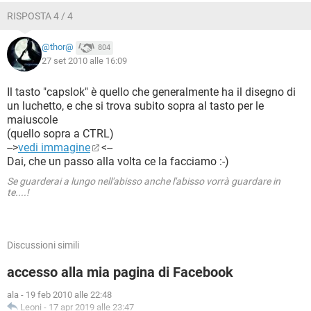
RISPOSTA 4 / 4
@thor@
804
27 set 2010 alle 16:09
Il tasto "capslok" è quello che generalmente ha il disegno di
un luchetto, e che si trova subito sopra al tasto per le
maiuscole
(quello sopra a CTRL)
-->
vedi immagine
<--
Dai, che un passo alla volta ce la facciamo :-)
Se guarderai a lungo nell'abisso anche l'abisso vorrà guardare in
te....!
Discussioni simili
accesso alla mia pagina di Facebook
ala
-
19 feb 2010 alle 22:48
Leoni
-
17 apr 2019 alle 23:47