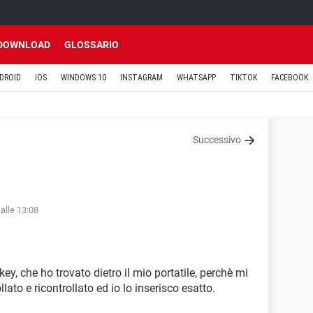
DOWNLOAD
GLOSSARIO
DROID
iOS
WINDOWS 10
INSTAGRAM
WHATSAPP
TIKTOK
FACEBOOK
Successivo
alle 13:08
key, che ho trovato dietro il mio portatile, perchè mi
lato e ricontrollato ed io lo inserisco esatto.