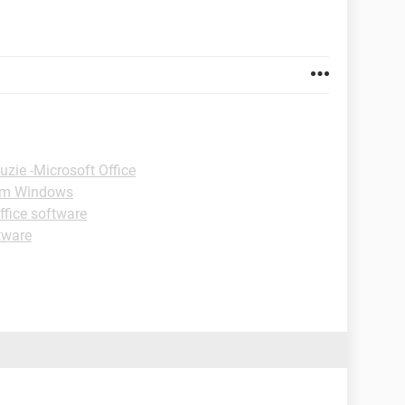
uzie -Microsoft Office
um Windows
fice software
tware