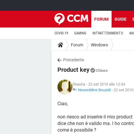
FORUM
GUIDE
COVID-19
GAMING
INTRATTENIMENTO
AN
Forum
Windows
Precedente
Product key
Chiuso
Shasha
- 22 set 2010 alle 12:34
Noureddine Bouzidi
-
22 set 2010 
Ciao,
non riesco ad inserire il mio product 
dice che non è valido ma. l ho control
come è possibile ?