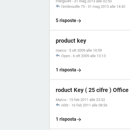
Piergiu49
-
31 mag 2013 alle 02:50
l'embrouille 75
-
31 mag 2013 alle 14:42
5 risposte
product key
marco
-
5 ott 2009 alle 10:59
Open
-
6 ott 2009 alle 13:13
1 risposta
roduct Key ( 25 cifre ) Offic
Marco
-
15 feb 2011 alle 23:32
n00r
-
16 feb 2011 alle 08:56
1 risposta