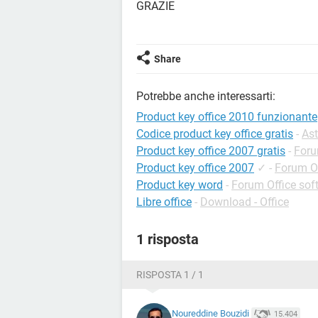
GRAZIE
Share
Potrebbe anche interessarti:
Product key office 2010 funzionante
Codice product key office gratis
-
Ast
Product key office 2007 gratis
-
For
Product key office 2007
✓
-
Forum Of
Product key word
-
Forum Office sof
Libre office
-
Download - Office
1 risposta
RISPOSTA 1 / 1
Noureddine Bouzidi
15.404