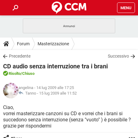
MENU
HOME
COVID-19
GAMING
GUIDE
Forum
Masterizzazione
INTRATTENIMENTO
ANDROID
COVID-19
GAMING
DOWNLOAD
Precedente
Successivo
iOS
WINDOWS 10
INTRATTENIMENTO
ANDROID
CD audio senza interruzione tra i brani
INSTAGRAM
COVID-19
WHATSAPP
GAMING
FORUM
iOS
WINDOWS 10
Risolto
/Chiuso
TIKTOK
INTRATTENIMENTO
FACEBOOK
ANDROID
INSTAGRAM
COVID-19
WHATSAPP
GAMING
GLOSSARIO
HARDWARE
iOS
angelina
- 14 lug 2009 alle 17:25
WINDOWS 10
TIKTOK
INTRATTENIMENTO
FACEBOOK
ANDROID
Tanno -
15 lug 2009 alle 11:52
INSTAGRAM
COVID-19
WHATSAPP
GAMING
HARDWARE
iOS
WINDOWS 10
Ciao,
TIKTOK
INTRATTENIMENTO
FACEBOOK
ANDROID
vorrei masterizzare canzoni su CD e vorrei che i brani si
INSTAGRAM
WHATSAPP
succedono senza interruzione (senza "vuoto" ) è possibile ?
HARDWARE
iOS
WINDOWS 10
TIKTOK
FACEBOOK
grazie per rispondermi
INSTAGRAM
WHATSAPP
HARDWARE