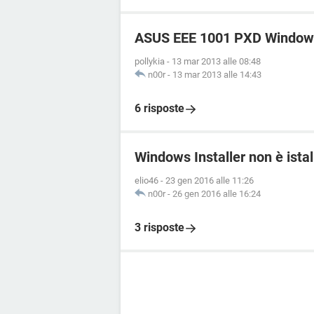
ASUS EEE 1001 PXD Windows 7
pollykia
-
13 mar 2013 alle 08:48
n00r
-
13 mar 2013 alle 14:43
6 risposte
Windows Installer non è ista
elio46
-
23 gen 2016 alle 11:26
n00r
-
26 gen 2016 alle 16:24
3 risposte