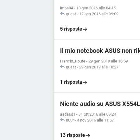
impa94
-
10 gen 2016 alle 04:15
guest
-
12 gen 2016 alle 09:09
5 risposte
Il mio notebook ASUS non ril
Francis_Route
-
29 gen 2019 alle 16:59
guest
-
29 gen 2019 alle 18:27
1 risposta
Niente audio su ASUS X554
asdasd1
-
31 ott 2016 alle 00:24
n00r
-
4 nov 2016 alle 11:57
13 risposte