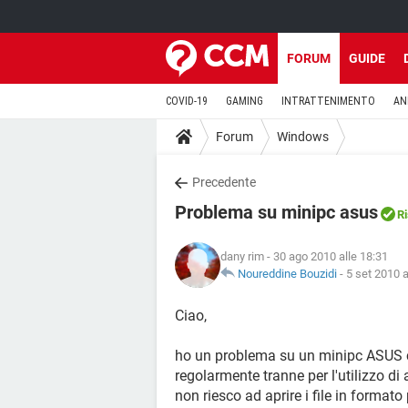
FORUM
GUIDE
COVID-19
GAMING
INTRATTENIMENTO
AN
Forum
Windows
Precedente
Problema su minipc asus
Ri
dany rim
- 30 ago 2010 alle 18:31
Noureddine Bouzidi
-
5 set 2010 a
Ciao,
ho un problema su un minipc ASUS 
regolarmente tranne per l'utilizzo di
non riesco ad aprire i file in formato 