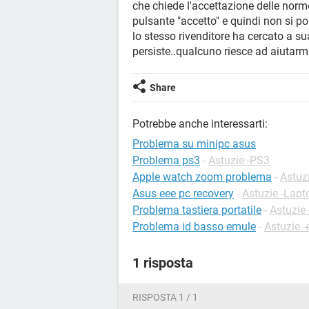
che chiede l'accettazione delle norme
pulsante "accetto" e quindi non si p
lo stesso rivenditore ha cercato a su
persiste..qualcuno riesce ad aiutarm
Share
Potrebbe anche interessarti:
Problema su minipc asus
Problema ps3
-
Astuzie -PS3
Apple watch zoom problema
-
Astuz
Asus eee pc recovery
-
Astuzie -Lapt
Problema tastiera portatile
-
Astuzie 
Problema id basso emule
-
Astuzie 
1 risposta
RISPOSTA 1 / 1