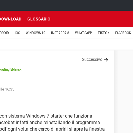
DOWNLOAD
GLOSSARIO
DROID
iOS
WINDOWS 10
INSTAGRAM
WHATSAPP
TIKTOK
FACEBOOK
Successivo
solto
/Chiuso
lle 16:35
con sistema WIndows 7 starter che funziona
 acrobat infatti anche reinstallando il programma
pdf ogni volta che cerco di aprirli si apre la finestra