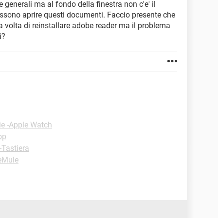
 generali ma al fondo della finestra non c'e' il
ossono aprire questi documenti. Faccio presente che
a volta di reinstallare adobe reader ma il problema
i?
ie -Apple Watch
op
-Tastiera
-eMule