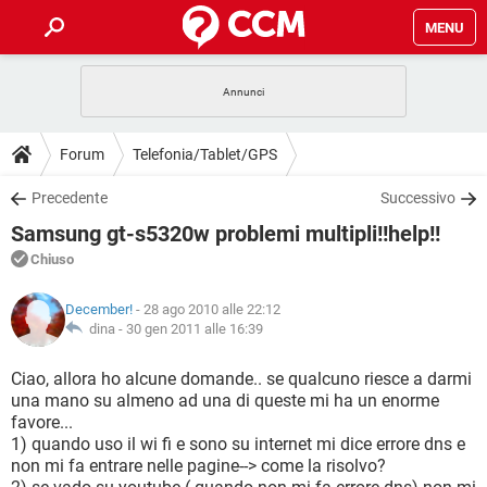
MENU
HOME
COVID-19
GAMING
GUIDE
Forum
Telefonia/Tablet/GPS
INTRATTENIMENTO
ANDROID
COVID-19
GAMING
DOWNLOAD
Precedente
Successivo
iOS
WINDOWS 10
INTRATTENIMENTO
ANDROID
Samsung gt-s5320w problemi multipli!!help!!
INSTAGRAM
COVID-19
WHATSAPP
GAMING
FORUM
iOS
WINDOWS 10
Chiuso
TIKTOK
INTRATTENIMENTO
FACEBOOK
ANDROID
INSTAGRAM
COVID-19
WHATSAPP
GAMING
GLOSSARIO
HARDWARE
iOS
December!
- 28 ago 2010 alle 22:12
WINDOWS 10
TIKTOK
INTRATTENIMENTO
FACEBOOK
ANDROID
dina -
30 gen 2011 alle 16:39
INSTAGRAM
COVID-19
WHATSAPP
GAMING
HARDWARE
iOS
WINDOWS 10
Ciao, allora ho alcune domande.. se qualcuno riesce a darmi
TIKTOK
INTRATTENIMENTO
FACEBOOK
ANDROID
una mano su almeno ad una di queste mi ha un enorme
INSTAGRAM
WHATSAPP
favore...
HARDWARE
iOS
WINDOWS 10
TIKTOK
FACEBOOK
1) quando uso il wi fi e sono su internet mi dice errore dns e
INSTAGRAM
WHATSAPP
non mi fa entrare nelle pagine--> come la risolvo?
HARDWARE