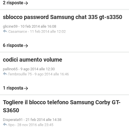
2 risposte
sblocco password Samsung chat 335 gt-s3350
glicine59
-
10 feb 2014 alle 16:08
Casamarce
-
11 feb 2014 alle 12:02
6 risposte
codici aumento volume
pallino65
-
9 ago 2014 alle 12:30
l'embrouille 75
-
9 ago 2014 alle 16:46
1 risposta
Togliere il blocco telefono Samsung Corby GT-
S3650
Disperata91
-
21 feb 2014 alle 14:38
tipo
-
28 nov 2016 alle 23:45