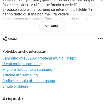
2) se vado su youtube ( quando non mi fa errore dns) non mi
TIKTOK
FACEBOOK
fa vedere i video--> xk? come faccio a vederli?
3) posso vedere in streaming su internet fil e telefilm? mi
HARDWARE
hanno detto di si ma non me li fa vedere!!!!
4) su internet non vedo un'immagine che sia una...:(
AIUTOOOO
Altro...
grazie a chi risponderà!!!! ciaoo
Share
Potrebbe anche interessarti:
Samsung gt-s5320w problemi multipli!!help!!
Utenti multipli samsung
Migliore fotocamera samsung
Attivare nfc samsung
Codice test microfono samsung
Emule problemi
✓
4 risposte