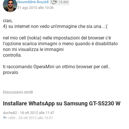
Noureddine Bouzidi
15.404
31 ago 2010 alle 10:06
ciao,
4) su internet non vedo un'immagine che sia una...:(
nel mio cell (nokia) nelle impostazioni del browser c'è
l'opzione scarica immagini o meno quando è disabilitato
non mi visualizza le immagini
controlla.
ti raccomando OperaMini un ottimo browser per cell..
provalo
Discussioni simili
Installare WhatsApp su Samsung GT-S5230 W
duche82
-
18 ott 2012 alle 11:47
n00r
-
24 ott 2012 alle 13:01