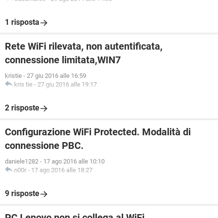
1 risposta
Rete WiFi rilevata, non autentificata,
connessione limitata,WIN7
kristie
-
27 giu 2016 alle 16:59
kris tie
-
27 giu 2016 alle 19:17
2 risposte
Configurazione WiFi Protected. Modalità di
connessione PBC.
daniele1282
-
17 ago 2016 alle 10:10
n00r
-
17 ago 2016 alle 18:27
9 risposte
PC Lenovo non si collega al WiFi