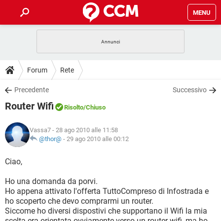
MENU
HOME
COVID-19
GAMING
GUIDE
Forum
Rete
INTRATTENIMENTO
ANDROID
COVID-19
GAMING
DOWNLOAD
Precedente
Successivo
iOS
WINDOWS 10
INTRATTENIMENTO
ANDROID
Router Wifi
INSTAGRAM
COVID-19
WHATSAPP
GAMING
Risolto
/Chiuso
FORUM
iOS
WINDOWS 10
TIKTOK
INTRATTENIMENTO
FACEBOOK
ANDROID
Vassa7
- 28 ago 2010 alle 11:58
INSTAGRAM
COVID-19
WHATSAPP
GAMING
GLOSSARIO
@thor@
-
29 ago 2010 alle 00:12
HARDWARE
iOS
WINDOWS 10
TIKTOK
INTRATTENIMENTO
FACEBOOK
ANDROID
INSTAGRAM
COVID-19
WHATSAPP
GAMING
Ciao,
HARDWARE
iOS
WINDOWS 10
TIKTOK
INTRATTENIMENTO
FACEBOOK
ANDROID
Ho una domanda da porvi.
INSTAGRAM
WHATSAPP
Ho appena attivato l'offerta TuttoCompreso di Infostrada e
HARDWARE
iOS
WINDOWS 10
TIKTOK
FACEBOOK
ho scoperto che devo comprarmi un router.
INSTAGRAM
WHATSAPP
Siccome ho diversi dispostivi che supportano il Wifi la mia
HARDWARE
scelta era orientata ovviamente verso un router wifi, ma ho