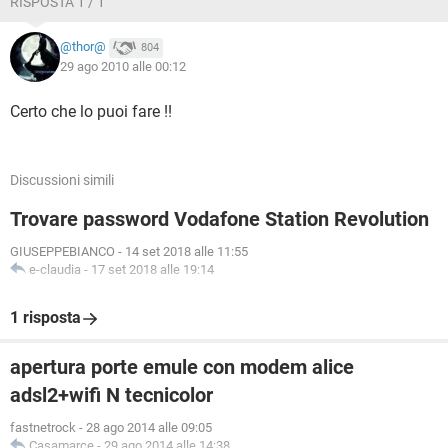
RISPOSTA 1 / 1
@thor@
804
29 ago 2010 alle 00:12
Certo che lo puoi fare !!
Discussioni simili
Trovare password Vodafone Station Revolution
GIUSEPPEBIANCO
-
14 set 2018 alle 11:55
e-claudia
-
17 set 2018 alle 19:14
1 risposta
apertura porte emule con modem alice
adsl2+wifi N tecnicolor
fastnetrock
-
28 ago 2014 alle 09:05
Casamarce
-
29 ago 2014 alle 14:38