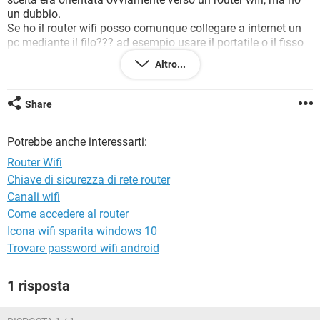
TIKTOK
FACEBOOK
un dubbio.
Se ho il router wifi posso comunque collegare a internet un
HARDWARE
pc mediante il filo??? ad esempio usare il portatile o il fisso
con il filo e usare contemporaneamente un dispositivo con
Altro...
Wifi???
Grazie mille, Vassa7.
Share
Potrebbe anche interessarti:
Router Wifi
Chiave di sicurezza di rete router
Canali wifi
Come accedere al router
Icona wifi sparita windows 10
Trovare password wifi android
1 risposta