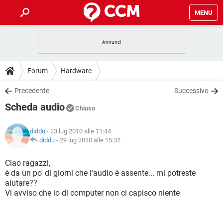
MENU
HOME
COVID-19
GAMING
GUIDE
Forum
Hardware
INTRATTENIMENTO
ANDROID
COVID-19
GAMING
DOWNLOAD
Precedente
Successivo
iOS
WINDOWS 10
INTRATTENIMENTO
ANDROID
Scheda audio
INSTAGRAM
COVID-19
WHATSAPP
GAMING
Chiuso
FORUM
iOS
WINDOWS 10
TIKTOK
INTRATTENIMENTO
FACEBOOK
ANDROID
diddu
- 23 lug 2010 alle 11:44
INSTAGRAM
COVID-19
WHATSAPP
GAMING
GLOSSARIO
diddu
-
29 lug 2010 alle 15:32
HARDWARE
iOS
WINDOWS 10
TIKTOK
INTRATTENIMENTO
FACEBOOK
ANDROID
INSTAGRAM
COVID-19
WHATSAPP
GAMING
Ciao ragazzi,
HARDWARE
iOS
WINDOWS 10
è da un po' di giorni che l'audio è assente... mi potreste
TIKTOK
INTRATTENIMENTO
FACEBOOK
ANDROID
aiutare??
INSTAGRAM
WHATSAPP
Vi avviso che io di computer non ci capisco niente
HARDWARE
iOS
WINDOWS 10
TIKTOK
FACEBOOK
INSTAGRAM
WHATSAPP
HARDWARE