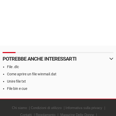
POTREBBE ANCHE INTERESSARTI
File .dlc
Come aprire un file winmail.dat
Unire file txt
File bin e cue
Chi siamo
Condizioni di utilizzo
Informativa sulla privacy
Contatti
Regolamento
Magazine Delle Donne