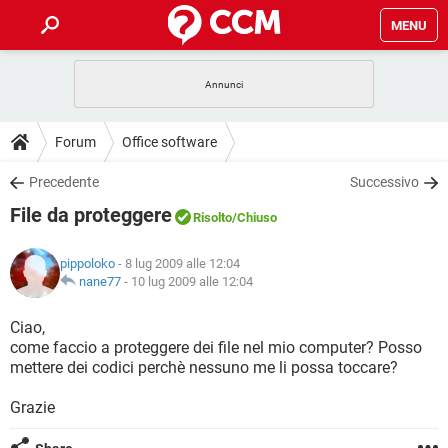
MENU
HOME
COVID-19
GAMING
GUIDE
Forum
Office software
INTRATTENIMENTO
ANDROID
COVID-19
GAMING
DOWNLOAD
Precedente
Successivo
iOS
WINDOWS 10
INTRATTENIMENTO
ANDROID
File da proteggere
INSTAGRAM
COVID-19
WHATSAPP
GAMING
Risolto
/Chiuso
FORUM
iOS
WINDOWS 10
TIKTOK
INTRATTENIMENTO
FACEBOOK
ANDROID
pippoloko
- 8 lug 2009 alle 12:04
INSTAGRAM
COVID-19
WHATSAPP
GAMING
GLOSSARIO
nane77
-
10 lug 2009 alle 12:04
HARDWARE
iOS
WINDOWS 10
TIKTOK
INTRATTENIMENTO
FACEBOOK
ANDROID
INSTAGRAM
COVID-19
WHATSAPP
GAMING
Ciao,
HARDWARE
iOS
WINDOWS 10
come faccio a proteggere dei file nel mio computer? Posso
TIKTOK
INTRATTENIMENTO
FACEBOOK
ANDROID
mettere dei codici perchè nessuno me li possa toccare?
INSTAGRAM
WHATSAPP
HARDWARE
iOS
WINDOWS 10
TIKTOK
FACEBOOK
Grazie
INSTAGRAM
WHATSAPP
HARDWARE