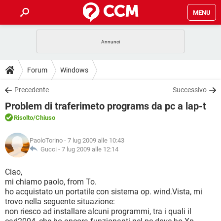
MENU
HOME
COVID-19
GAMING
GUIDE
Forum
Windows
INTRATTENIMENTO
ANDROID
COVID-19
GAMING
DOWNLOAD
Precedente
Successivo
iOS
WINDOWS 10
INTRATTENIMENTO
ANDROID
Problem di traferimeto programs da pc a lap-t
INSTAGRAM
COVID-19
WHATSAPP
GAMING
FORUM
iOS
WINDOWS 10
Risolto
/Chiuso
TIKTOK
INTRATTENIMENTO
FACEBOOK
ANDROID
INSTAGRAM
COVID-19
WHATSAPP
GAMING
GLOSSARIO
HARDWARE
iOS
PaoloTorino
- 7 lug 2009 alle 10:43
WINDOWS 10
TIKTOK
INTRATTENIMENTO
FACEBOOK
ANDROID
Gucci -
7 lug 2009 alle 12:14
INSTAGRAM
COVID-19
WHATSAPP
GAMING
HARDWARE
iOS
WINDOWS 10
Ciao,
TIKTOK
INTRATTENIMENTO
FACEBOOK
ANDROID
mi chiamo paolo, from To.
INSTAGRAM
WHATSAPP
ho acquistato un portatile con sistema op. wind.Vista, mi
HARDWARE
iOS
WINDOWS 10
TIKTOK
FACEBOOK
trovo nella seguente situazione:
INSTAGRAM
WHATSAPP
non riesco ad installare alcuni programmi, tra i quali il
HARDWARE