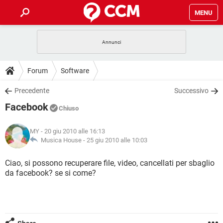
MENU
HOME
COVID-19
GAMING
GUIDE
Forum
Software
INTRATTENIMENTO
ANDROID
COVID-19
GAMING
DOWNLOAD
Precedente
Successivo
iOS
WINDOWS 10
INTRATTENIMENTO
ANDROID
Facebook
INSTAGRAM
COVID-19
WHATSAPP
GAMING
Chiuso
FORUM
iOS
WINDOWS 10
TIKTOK
INTRATTENIMENTO
FACEBOOK
ANDROID
MY
- 20 giu 2010 alle 16:13
INSTAGRAM
COVID-19
WHATSAPP
GAMING
GLOSSARIO
Musica House -
25 giu 2010 alle 10:03
HARDWARE
iOS
WINDOWS 10
TIKTOK
INTRATTENIMENTO
FACEBOOK
ANDROID
INSTAGRAM
COVID-19
WHATSAPP
GAMING
Ciao, si possono recuperare file, video, cancellati per sbaglio
HARDWARE
iOS
WINDOWS 10
da facebook? se si come?
TIKTOK
INTRATTENIMENTO
FACEBOOK
ANDROID
INSTAGRAM
WHATSAPP
HARDWARE
iOS
WINDOWS 10
TIKTOK
FACEBOOK
INSTAGRAM
WHATSAPP
HARDWARE