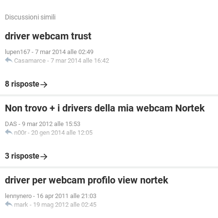
Discussioni simili
driver webcam trust
lupen167
-
7 mar 2014 alle 02:49
Casamarce
-
7 mar 2014 alle 16:42
8 risposte
Non trovo + i drivers della mia webcam Nortek
DAS
-
9 mar 2012 alle 15:53
n00r
-
20 gen 2014 alle 12:05
3 risposte
driver per webcam profilo view nortek
lennynero
-
16 apr 2011 alle 21:03
mark
-
19 mag 2012 alle 02:45