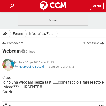
MENU
HOME
COVID-19
GAMING
GUIDE
Forum
Infografica/Foto
INTRATTENIMENTO
ANDROID
COVID-19
GAMING
DOWNLOAD
Precedente
Successivo
iOS
WINDOWS 10
INTRATTENIMENTO
ANDROID
Webcam
INSTAGRAM
COVID-19
WHATSAPP
GAMING
Chiuso
FORUM
iOS
WINDOWS 10
TIKTOK
INTRATTENIMENTO
FACEBOOK
ANDROID
jamba
- 16 giu 2010 alle 11:15
INSTAGRAM
COVID-19
WHATSAPP
GAMING
GLOSSARIO
Noureddine Bouzidi
-
16 giu 2010 alle 13:21
HARDWARE
iOS
WINDOWS 10
TIKTOK
INTRATTENIMENTO
FACEBOOK
ANDROID
INSTAGRAM
COVID-19
WHATSAPP
GAMING
Ciao,
HARDWARE
iOS
WINDOWS 10
io ho una webcam senza tasti .....come faccio a fare le foto e
TIKTOK
INTRATTENIMENTO
FACEBOOK
ANDROID
i video???....URGENTE!!!
INSTAGRAM
WHATSAPP
Grazie...
HARDWARE
iOS
WINDOWS 10
TIKTOK
FACEBOOK
INSTAGRAM
WHATSAPP
HARDWARE