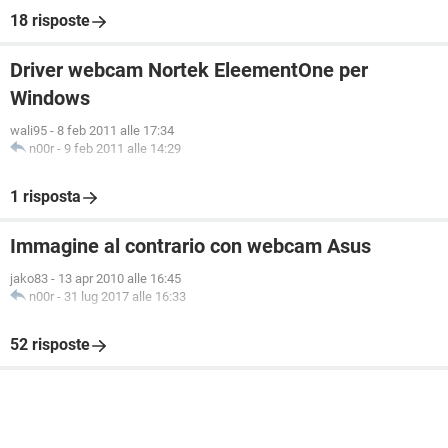
18 risposte
Driver webcam Nortek EleementOne per
Windows
wali95
-
8 feb 2011 alle 17:34
n00r
-
9 feb 2011 alle 14:29
1 risposta
Immagine al contrario con webcam Asus
jako83
-
13 apr 2010 alle 16:45
n00r
-
31 lug 2017 alle 16:33
52 risposte