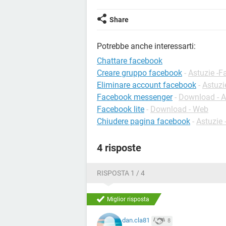
Share
Potrebbe anche interessarti:
Chattare facebook
Creare gruppo facebook
-
Astuzie -
Eliminare account facebook
-
Astuzi
Facebook messenger
-
Download - A
Facebook lite
-
Download - Web
Chiudere pagina facebook
-
Astuzie
4 risposte
RISPOSTA 1 / 4
Miglior risposta
dan.cla81
8