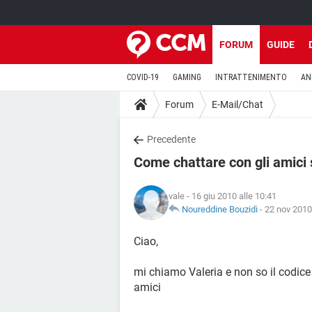
FORUM
GUIDE
COVID-19
GAMING
INTRATTENIMENTO
AN
Forum
E-Mail/Chat
Precedente
Come chattare con gli amici
vale
- 16 giu 2010 alle 10:41
Noureddine Bouzidi
-
22 nov 2010
Ciao,
mi chiamo Valeria e non so il codice
amici