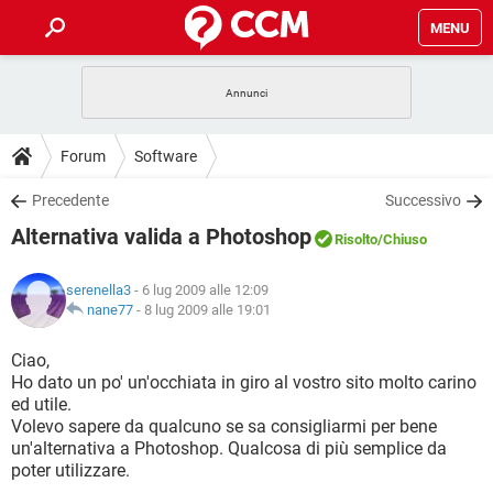
MENU
HOME
COVID-19
GAMING
GUIDE
Forum
Software
INTRATTENIMENTO
ANDROID
COVID-19
GAMING
DOWNLOAD
Precedente
Successivo
iOS
WINDOWS 10
INTRATTENIMENTO
ANDROID
Alternativa valida a Photoshop
INSTAGRAM
COVID-19
WHATSAPP
GAMING
Risolto
/Chiuso
FORUM
iOS
WINDOWS 10
TIKTOK
INTRATTENIMENTO
FACEBOOK
ANDROID
serenella3
- 6 lug 2009 alle 12:09
INSTAGRAM
COVID-19
WHATSAPP
GAMING
GLOSSARIO
nane77
-
8 lug 2009 alle 19:01
HARDWARE
iOS
WINDOWS 10
TIKTOK
INTRATTENIMENTO
FACEBOOK
ANDROID
INSTAGRAM
COVID-19
WHATSAPP
GAMING
Ciao,
HARDWARE
iOS
WINDOWS 10
Ho dato un po' un'occhiata in giro al vostro sito molto carino
TIKTOK
INTRATTENIMENTO
FACEBOOK
ANDROID
ed utile.
INSTAGRAM
WHATSAPP
Volevo sapere da qualcuno se sa consigliarmi per bene
HARDWARE
iOS
WINDOWS 10
TIKTOK
FACEBOOK
un'alternativa a Photoshop. Qualcosa di più semplice da
INSTAGRAM
WHATSAPP
poter utilizzare.
HARDWARE