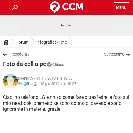
MENU
HOME
COVID-19
GAMING
GUIDE
Forum
Infografica/Foto
INTRATTENIMENTO
ANDROID
COVID-19
GAMING
DOWNLOAD
Precedente
Successivo
iOS
WINDOWS 10
INTRATTENIMENTO
ANDROID
Foto da cell a pc
INSTAGRAM
COVID-19
WHATSAPP
GAMING
Chiuso
FORUM
iOS
WINDOWS 10
TIKTOK
INTRATTENIMENTO
FACEBOOK
ANDROID
sbenio59
- 14 giu 2010 alle 12:08
INSTAGRAM
COVID-19
WHATSAPP
GAMING
GLOSSARIO
@thor@
-
15 giu 2010 alle 16:57
HARDWARE
iOS
WINDOWS 10
TIKTOK
INTRATTENIMENTO
FACEBOOK
ANDROID
INSTAGRAM
COVID-19
WHATSAPP
GAMING
Ciao, ho telefono LG e nn so come fare x trasferire le foto sul
HARDWARE
iOS
WINDOWS 10
mio neetbook, premetto ke sono dotato di cavetto e sono
TIKTOK
INTRATTENIMENTO
FACEBOOK
ANDROID
ignorante in materia. grazie
INSTAGRAM
WHATSAPP
HARDWARE
iOS
WINDOWS 10
TIKTOK
FACEBOOK
INSTAGRAM
WHATSAPP
HARDWARE