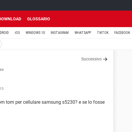
DOWNLOAD
GLOSSARIO
DROID
iOS
WINDOWS 10
INSTAGRAM
WHATSAPP
TIKTOK
FACEBOOK
Successivo
so
:15
tom tom per cellulare samsung s5230? e se lo fosse