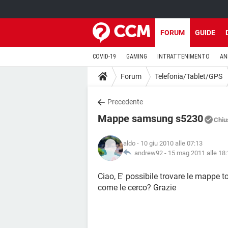
FORUM
GUIDE
COVID-19
GAMING
INTRATTENIMENTO
AN
Forum
Telefonia/Tablet/GPS
Precedente
Mappe samsung s5230
Chiu
aldo
- 10 giu 2010 alle 07:13
andrew92 -
15 mag 2011 alle 18
Ciao, E' possibile trovare le mappe 
come le cerco? Grazie