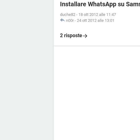
Installare WhatsApp su Sa
duche82
-
18 ott 2012 alle 11:47
n00r
-
24 ott 2012 alle 13:01
2 risposte