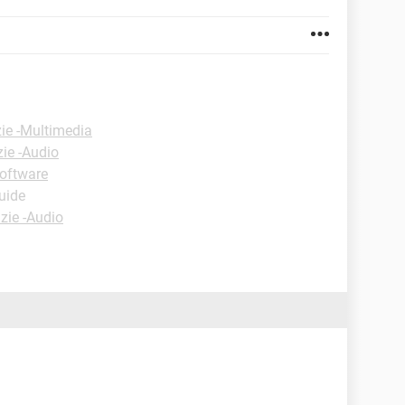
ie -Multimedia
zie -Audio
Software
uide
zie -Audio