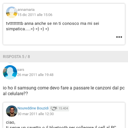
annamaria
15 dic 2011 alle 15:06
tvttttttttb anna anche se nn ti conosco ma mi sei
simpatica.....=) =) =) =)
RISPOSTA 5 / 8
sars
26 mar 2011 alle 19:48
io ho il samsung come devo fare a passare le canzoni dal pc
al celulare??
Noureddine Bouzidi
15.404
30 mar 2011 alle 12:30
ciao,
ti serve un cavetto o il bluetooth per collegare il cell al PC