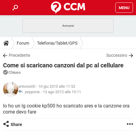
MENU
HOME
COVID-19
GAMING
GUIDE
Forum
Telefonia/Tablet/GPS
INTRATTENIMENTO
ANDROID
COVID-19
GAMING
DOWNLOAD
Precedente
Successivo
iOS
WINDOWS 10
INTRATTENIMENTO
ANDROID
Come si scaricano canzoni dal pc al cellulare
INSTAGRAM
COVID-19
WHATSAPP
GAMING
FORUM
iOS
WINDOWS 10
Chiuso
TIKTOK
INTRATTENIMENTO
FACEBOOK
ANDROID
INSTAGRAM
COVID-19
WHATSAPP
GAMING
GLOSSARIO
HARDWARE
iOS
antonio00
- 10 giu 2010 alle 11:52
WINDOWS 10
TIKTOK
INTRATTENIMENTO
FACEBOOK
ANDROID
peppone -
13 ago 2012 alle 10:11
INSTAGRAM
COVID-19
WHATSAPP
GAMING
HARDWARE
iOS
WINDOWS 10
Io ho un lg cookie kp500 ho scaricato ares e la canzone ora
TIKTOK
INTRATTENIMENTO
FACEBOOK
ANDROID
come devo fare
INSTAGRAM
WHATSAPP
HARDWARE
iOS
WINDOWS 10
TIKTOK
FACEBOOK
Share
INSTAGRAM
WHATSAPP
HARDWARE