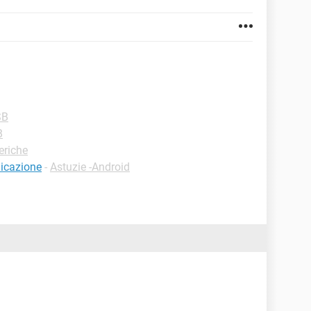
SB
B
eriche
licazione
-
Astuzie -Android