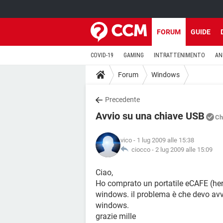
FORUM
GUIDE
COVID-19
GAMING
INTRATTENIMENTO
AN
Forum
Windows
Precedente
Avvio su una chiave USB
Ch
vico
- 1 lug 2009 alle 15:38
ciocco -
2 lug 2009 alle 15:09
Ciao,
Ho comprato un portatile eCAFE (herc
windows. il problema è che devo avvi
windows.
grazie mille