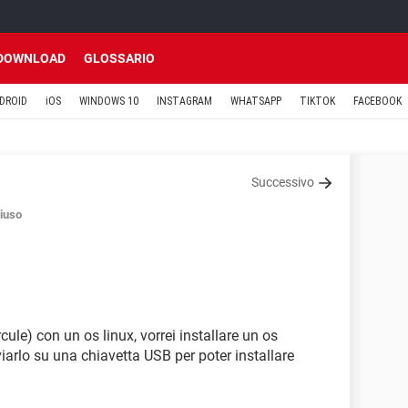
DOWNLOAD
GLOSSARIO
DROID
iOS
WINDOWS 10
INSTAGRAM
WHATSAPP
TIKTOK
FACEBOOK
Successivo
iuso
ule) con un os linux, vorrei installare un os
arlo su una chiavetta USB per poter installare