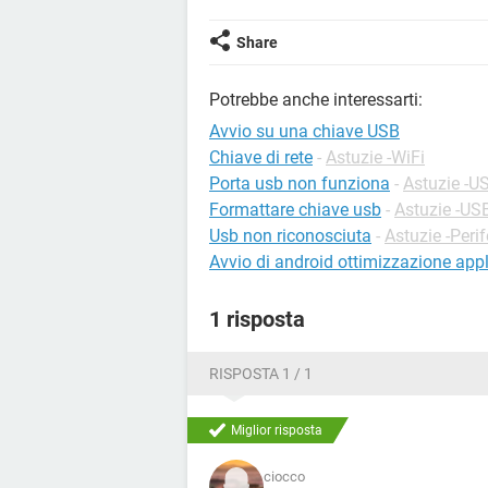
Share
Potrebbe anche interessarti:
Avvio su una chiave USB
Chiave di rete
-
Astuzie -WiFi
Porta usb non funziona
-
Astuzie -U
Formattare chiave usb
-
Astuzie -US
Usb non riconosciuta
-
Astuzie -Perif
Avvio di android ottimizzazione app
1 risposta
RISPOSTA 1 / 1
Miglior risposta
ciocco